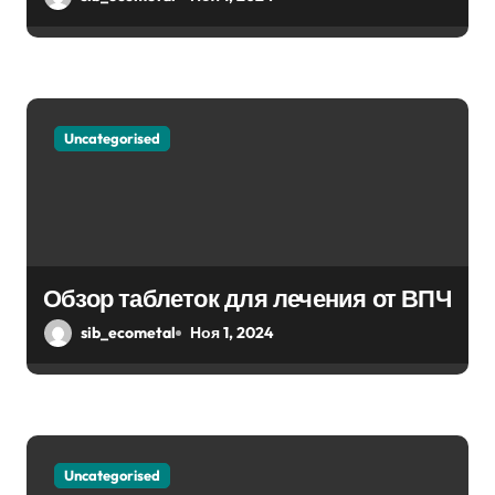
и
с
я
м
Uncategorised
Обзор таблеток для лечения от ВПЧ
sib_ecometal
Ноя 1, 2024
Uncategorised