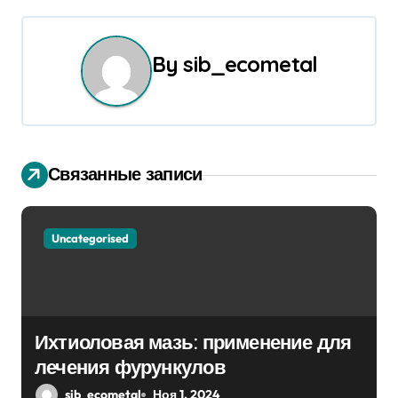
и
г
By
sib_ecometal
а
ц
и
Связанные записи
я
п
Uncategorised
о
з
а
Ихтиоловая мазь: применение для
п
лечения фурункулов
sib_ecometal
Ноя 1, 2024