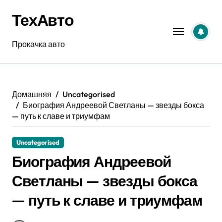
Перейти
ТехАвто
к
содержанию
Прокачка авто
Домашняя
Uncategorised
Биография Андреевой Светланы — звезды бокса
— путь к славе и триумфам
Uncategorised
Биография Андреевой
Светланы — звезды бокса
— путь к славе и триумфам