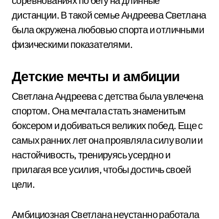
соревнованиях по бегу на длинные
дистанции. В такой семье Андреева Светлана
была окружена любовью спорта и отличными
физическими показателями.
Детские мечты и амбиции
Светлана Андреева с детства была увлечена
спортом. Она мечтала стать знаменитым
боксером и добиваться великих побед. Еще с
самых ранних лет она проявляла силу воли и
настойчивость, тренируясь усердно и
прилагая все усилия, чтобы достичь своей
цели.
Амбициозная Светлана неустанно работала