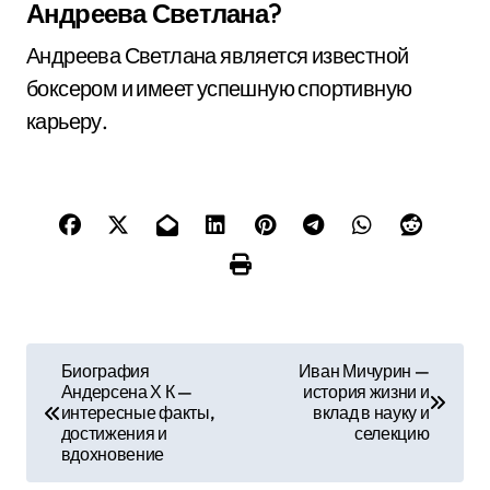
Андреева Светлана?
Андреева Светлана является известной
боксером и имеет успешную спортивную
карьеру.
Н
Биография
Иван Мичурин —
Андерсена Х К —
история жизни и
а
интересные факты,
вклад в науку и
достижения и
селекцию
в
вдохновение