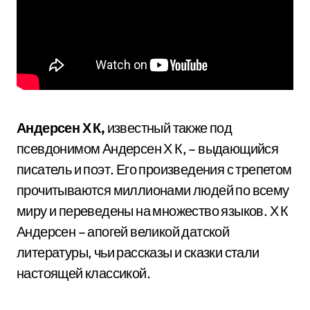
Андерсен Х К,
известный также под
псевдонимом Андерсен Х К, – выдающийся
писатель и поэт. Его произведения с трепетом
прочитываются миллионами людей по всему
миру и переведены на множество языков. Х К
Андерсен – апогей великой датской
литературы, чьи рассказы и сказки стали
настоящей классикой.