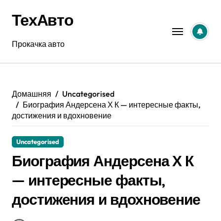
Перейти
ТехАвто
к
содержанию
Прокачка авто
Домашняя
Uncategorised
Биография Андерсена Х К — интересные факты,
достижения и вдохновение
Uncategorised
Биография Андерсена Х К
— интересные факты,
достижения и вдохновение