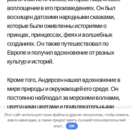
воплощение в его произведениях. Он был
восхищен датскими народными сказками,
которые были оживленны историями о
принцах, принцессах, феях и волшебных
созданиях. Он также путешествовал по
Европе и получил вдохновение от разных
культур и историй.
Кроме того, Андерсен нашел вдохновение в
мире природы и окружающей его среде. Он
постоянно наблюдал за морскими волнами,
цветущими цветами и привлекательными
пейзажами. Эти впечатления нашли свое
Этот сайт использует куки-файлы и другие технологии, чтобы помочь
вам в навигации, а также предоставить лучший пользовательский
отражение в его сказках.
опыт.
OK