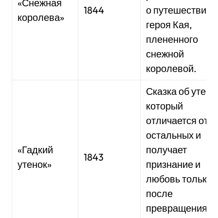
«Снежная
1844
о путешествии
королева»
героя Кая,
плененного
снежной
королевой.
Сказка об утенк
который
отличается от
остальных и
«Гадкий
получает
1843
утенок»
признание и
любовь только
после
превращения в