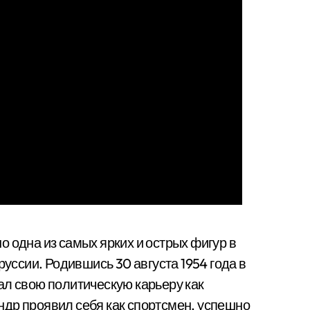
 одна из самых ярких и острых фигур в
ссии. Родившись 30 августа 1954 года в
ал свою политическую карьеру как
др проявил себя как спортсмен, успешно