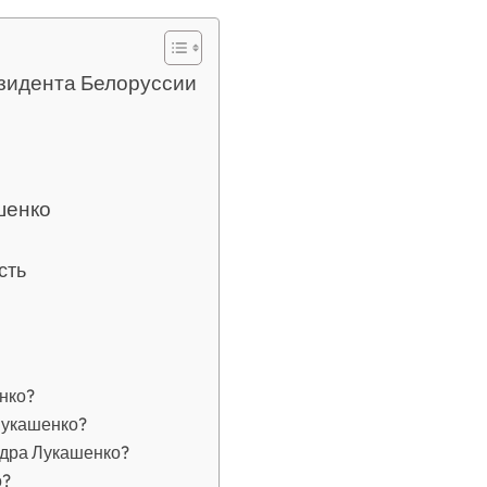
зидента Белоруссии
шенко
сть
нко?
Лукашенко?
ндра Лукашенко?
о?