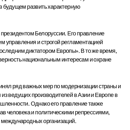
 в будущем развить характерную
л президентом Белоруссии. Его правление
ем управления и строгой регламентацией
оследним диктатором Европы». В то же время,
 верность национальным интересам и охране
инял ряд важных мер по модернизации страны и
 из ведущих производителей в Азии и Европе в
ышленности. Однако его правление также
в человека и политическими репрессиями,
и международных организаций.