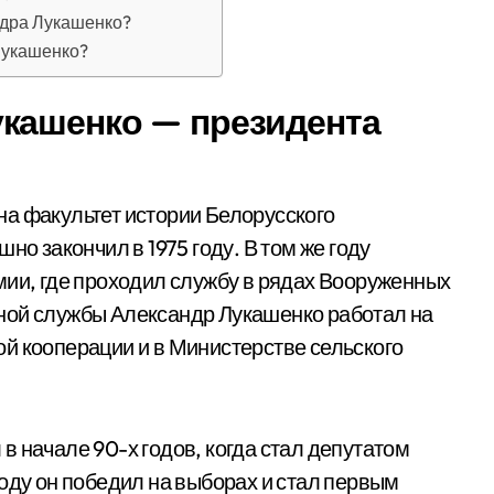
ндра Лукашенко?
Лукашенко?
кашенко — президента
а факультет истории Белорусского
но закончил в 1975 году. В том же году
мии, где проходил службу в рядах Вооруженных
ной службы Александр Лукашенко работал на
й кооперации и в Министерстве сельского
 начале 90-х годов, когда стал депутатом
оду он победил на выборах и стал первым