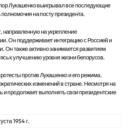
 пор Лукашенко выигрывал все последующие
 полномочия на посту президента.
у, направленную на укрепление
ии. Он поддерживает интеграцию с Россией и
. Он также активно занимается развитием
ясь к улучшению уровня жизни белорусов.
ротесты против Лукашенко и его режима.
кратических изменений в стране. Несмотря на
ь и продолжает выполнять свои президентские
уста 1954 г.