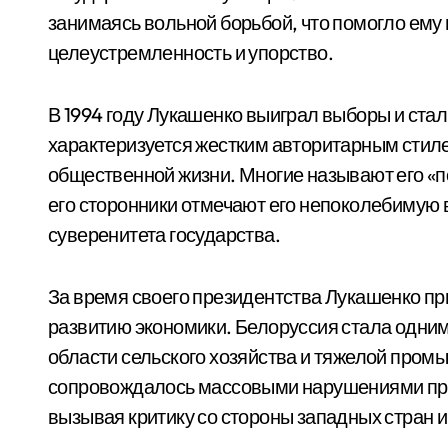
занимаясь вольной борьбой, что помогло ему
целеустремленность и упорство.
В 1994 году Лукашенко выиграл выборы и ста
характеризуется жестким авторитарным стил
общественной жизни. Многие называют его «п
его сторонники отмечают его непоколебимую
суверенитета государства.
За время своего президентства Лукашенко пр
развитию экономики. Белоруссия стала одним
области сельского хозяйства и тяжелой пром
сопровождалось массовыми нарушениями пра
вызывая критику со стороны западных стран 