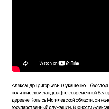
Александр Григорьевич Лукашенко – бесспорно
политическом ландшафте современной Белору
деревне Копысь Могилевской области, он нач
государственный служащий. В юности Алексан