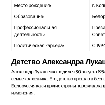
Место рождения:
г. Ко
Образование:
Белор
Профессиональная
Прези
деятельность:
Сове
Политическая карьера:
С 199
Детство Александра Лука
Александр Лукашенко родился 30 августа 1954
семье колхозника. Его детство прошло в бесп
Белоруссия как и другие страны переживала 
изменения.