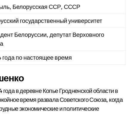
пыль, Белорусская ССР, СССР
усский государственный университет
дент Белоруссии, депутат Верховного
та
4 года по настоящее время
шенко
 года в деревне Копье Гродненской области в
окойное время развала Советского Союза, когда
трудные экономические и политические