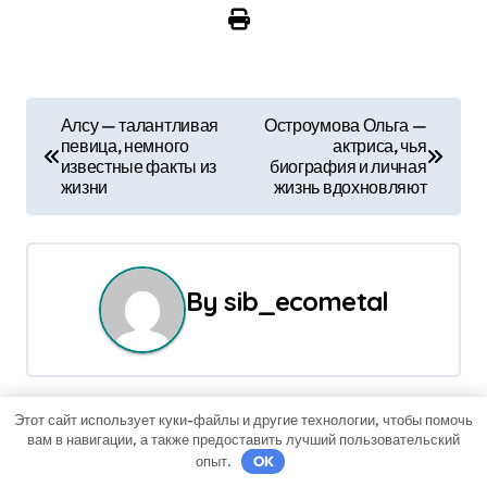
Н
Алсу — талантливая
Остроумова Ольга —
певица, немного
актриса, чья
а
известные факты из
биография и личная
жизни
жизнь вдохновляют
в
и
г
By
sib_ecometal
а
ц
и
Этот сайт использует куки-файлы и другие технологии, чтобы помочь
Связанные записи
вам в навигации, а также предоставить лучший пользовательский
опыт.
OK
я