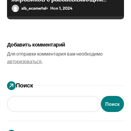
эффектом
sib_ecometal
Ноя 1, 2024
Добавить комментарий
Для отправки комментария вам необходимо
авторизоваться
.
Поиск
Поиск