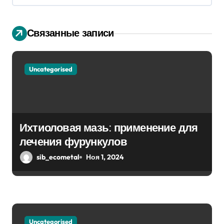
ц
и
Связанные записи
я
п
Uncategorised
о
з
Ихтиоловая мазь: применение для
а
лечения фурункулов
п
sib_ecometal
Ноя 1, 2024
и
с
я
Uncategorised