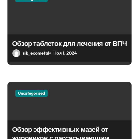
м
Обзор таблеток для лечения от ВПЧ
sib_ecometal
Ноя 1, 2024
Uncategorised
Обзор эффективных мазей от
жировиков с рассасывающим