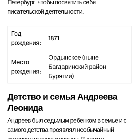
Петербург, чтобы посвятить себя
писательской деятельности.
Год
1871
рождения:
Ордынское (ныне
Место
Багдаринский район
рождения:
Бурятии)
Детство и семья Андреева
Леонида
Андреев был седьмым ребенком в семье и с
самого детства проявлял необычайный
интерес к чтению и письму. В доме у