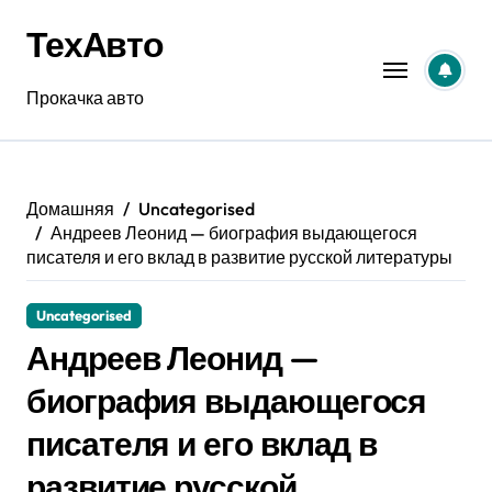
Перейти
ТехАвто
к
содержанию
Прокачка авто
Домашняя
Uncategorised
Андреев Леонид — биография выдающегося
писателя и его вклад в развитие русской литературы
Uncategorised
Андреев Леонид —
биография выдающегося
писателя и его вклад в
развитие русской