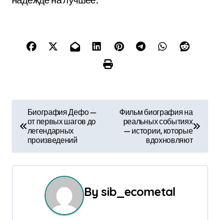
Н
Биография Дефо —
Фильм биография на
от первых шагов до
реальных событиях
а
легендарных
— истории, которые
произведений
вдохновляют
в
и
г
By
sib_ecometal
а