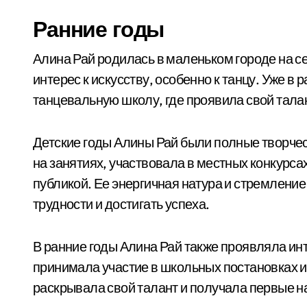
Ранние годы
Алина Рай родилась в маленьком городе на с
интерес к искусству, особенно к танцу. Уже в
танцевальную школу, где проявила свой талант
Детские годы Алины Рай были полные творчес
на занятиях, участвовала в местных конкурс
публикой. Ее энергичная натура и стремлени
трудности и достигать успеха.
В ранние годы Алина Рай также проявляла инт
принимала участие в школьных постановках и
раскрывала свой талант и получала первые н