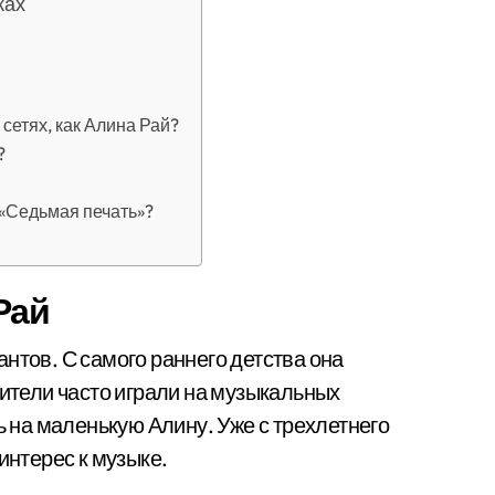
ках
сетях, как Алина Рай?
?
«Седьмая печать»?
Рай
нтов. С самого раннего детства она
дители часто играли на музыкальных
ь на маленькую Алину. Уже с трехлетнего
интерес к музыке.