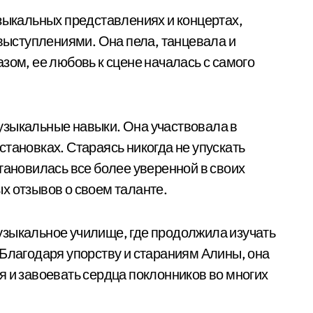
узыкальных представлениях и концертах,
ыступлениями. Она пела, танцевала и
зом, ее любовь к сцене началась с самого
узыкальные навыки. Она участвовала в
тановках. Стараясь никогда не упускать
тановилась все более уверенной в своих
х отзывов о своем таланте.
узыкальное училище, где продолжила изучать
 Благодаря упорству и стараниям Алины, она
я и завоевать сердца поклонников во многих