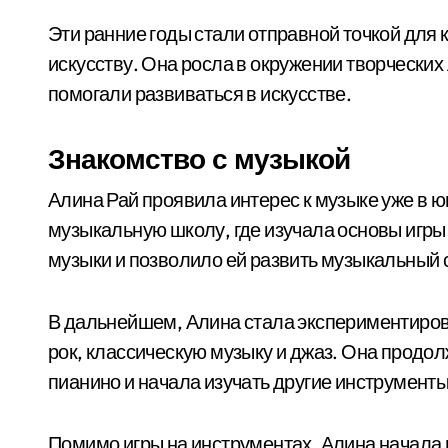
Эти ранние годы стали отправной точкой для
искусству. Она росла в окружении творчески
помогали развиваться в искусстве.
Знакомство с музыкой
Алина Рай проявила интерес к музыке уже в 
музыкальную школу, где изучала основы игры 
музыки и позволило ей развить музыкальный с
В дальнейшем, Алина стала экспериментиров
рок, классическую музыку и джаз. Она продо
пианино и начала изучать другие инструменты,
Помимо игры на инструментах, Алина начала 