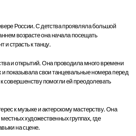
евере России. С детства проявляла большой
 раннем возрасте она начала посещать
 и страсть к танцу.
тва и открытий. Она проводила много времени
ах и показывала свои танцевальные номера перед
е к совершенству помогли ей преодолевать
ерес к музыке и актерскому мастерству. Она
 местных художественных группах, где
авыки на сцене.