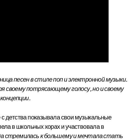
ница песен в стиле поп и электронной музыки.
я своему потрясающему голосу, но и своему
концепции.
 с детства показывала свои музыкальные
пела в школьных хорах и участвовала в
да стремилась к большему и мечтала стать