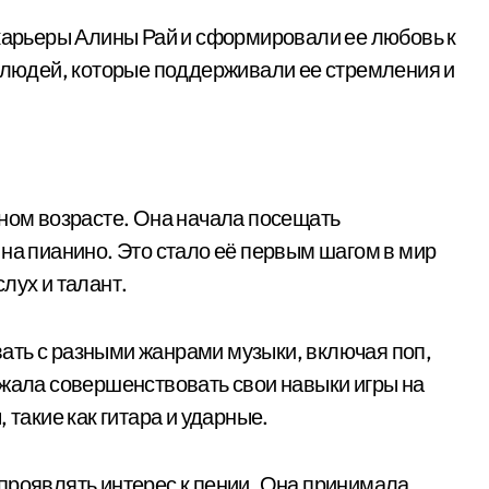
 карьеры Алины Рай и сформировали ее любовь к
х людей, которые поддерживали ее стремления и
юном возрасте. Она начала посещать
на пианино. Это стало её первым шагом в мир
лух и талант.
ать с разными жанрами музыки, включая поп,
лжала совершенствовать свои навыки игры на
 такие как гитара и ударные.
проявлять интерес к пении. Она принимала