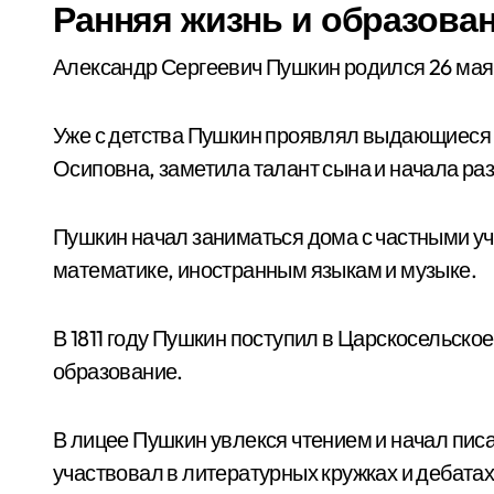
Ранняя жизнь и образова
Александр Сергеевич Пушкин родился 26 мая 
Уже с детства Пушкин проявлял выдающиеся 
Осиповна, заметила талант сына и начала раз
Пушкин начал заниматься дома с частными учи
математике, иностранным языкам и музыке.
В 1811 году Пушкин поступил в Царскосельско
образование.
В лицее Пушкин увлекся чтением и начал писа
участвовал в литературных кружках и дебатах