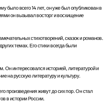
ему было всего 14 лет, он уже был опубликован в
ями он вызывал восторг и восхищение
амечательных стихотворений, сказок и романов.
других темах. Его стихи всегда были
ым. Он интересовался историей, литературой и
ие на русскую литературу и культуру.
 его произведения живут до сих пор. Он стал
ов в истории России.