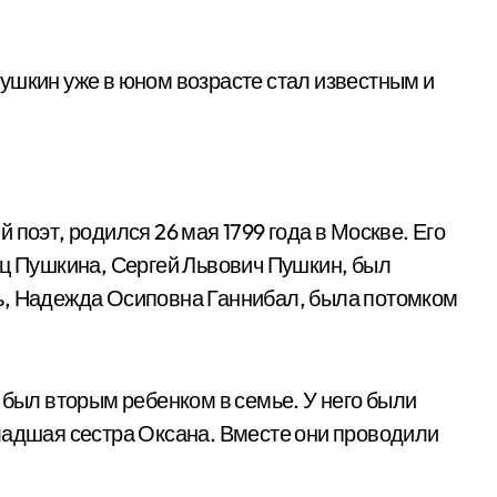
ушкин уже в юном возрасте стал известным и
 поэт, родился 26 мая 1799 года в Москве. Его
ец Пушкина, Сергей Львович Пушкин, был
ь, Надежда Осиповна Ганнибал, была потомком
 был вторым ребенком в семье. У него были
ладшая сестра Оксана. Вместе они проводили