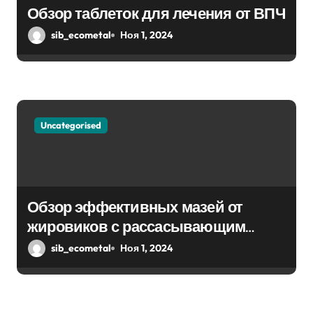
Обзор таблеток для лечения от ВПЧ
sib_ecometal
Ноя 1, 2024
Uncategorised
Обзор эффективных мазей от
жировиков с рассасывающим
эффектом
sib_ecometal
Ноя 1, 2024