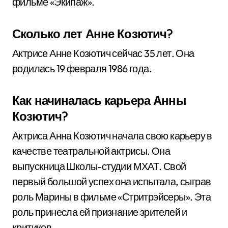
фильме «Экипаж».
Сколько лет Анне Козютич?
Актрисе Анне Козютич сейчас 35 лет. Она
родилась 19 февраля 1986 года.
Как начиналась карьера Анны
Козютич?
Актриса Анна Козютич начала свою карьеру в
качестве театральной актрисы. Она
выпускница Школы-студии МХАТ. Свой
первый большой успех она испытала, сыграв
роль Марины в фильме «Стритрэйсеры». Эта
роль принесла ей признание зрителей и
критиков.