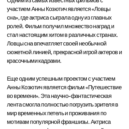
Одним из самых известных фильмов с
участием Анны Козютич является «Ловцы
сна», где актриса сыграла одну из главных
ролей. Фильм получил множество наград и
стал настоящим хитом в различных странах.
Ловцы сна впечатляет своей необычной
сюжетной линией, прекрасной игрой актеров и
красочными кадрами.
Еще одним успешным проектом с участием
Анны Козютич является фильм «Путешествие
во времени». Эта научно-фантастическая
лента смогла полностью погрузить зрителя в
мир временных петель и проживания по
мотивам популярной франшизы. Актриса