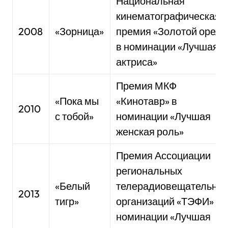
Национальная
кинематографическая
2008
«Зорница»
премия «Золотой орел»
в номинации «Лучшая
актриса»
Премия МКФ
«Пока мы
«Кинотавр» в
2010
с тобой»
номинации «Лучшая
женская роль»
Премия Ассоциации
региональных
«Белый
телерадиовещательны
2013
тигр»
организаций «ТЭФИ» в
номинации «Лучшая