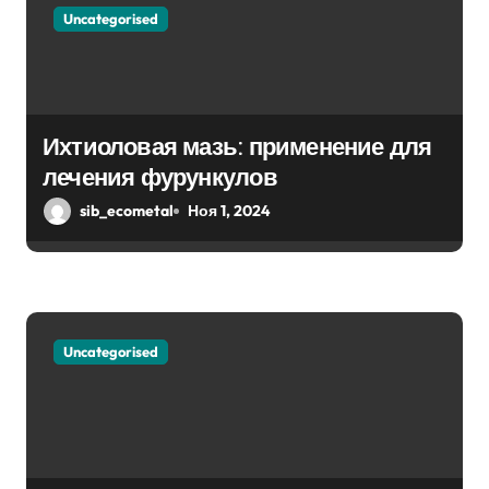
з
Uncategorised
а
п
Ихтиоловая мазь: применение для
и
лечения фурункулов
с
sib_ecometal
Ноя 1, 2024
я
м
Uncategorised