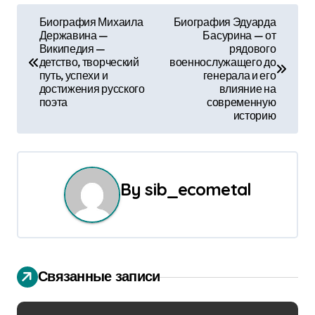
Н
Биография Михаила
Биография Эдуарда
Державина —
Басурина — от
а
Википедия —
рядового
детство, творческий
военнослужащего до
в
путь, успехи и
генерала и его
достижения русского
влияние на
и
поэта
современную
историю
г
а
ц
By
sib_ecometal
и
я
п
Связанные записи
о