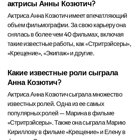
актрисы Анны Козютич?
Актриса Анна Козютич имеет впечатляющий
объем фильмографии. За свою карьеру она
снялась в более чем 40 фильмах, включая
такие известные работы, как «Стритрэйсеры»,
«Крещение», «Экипаж» и другие.
Какие известные роли сыграла
Анна Козютич?
Актриса Анна Козютич сыграла множество
известных ролей. Одна из ее самых
популярных ролей — Марина в фильме
«Стритрэйсеры». Также она сыграла Марию
Кириллову в фильме «Крещение» и Елену в