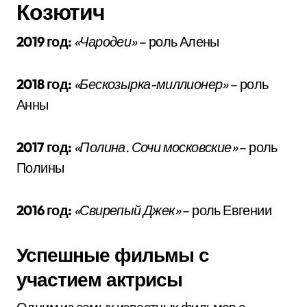
Козютич
2019 год:
«Чародеи»
– роль Алены
2018 год:
«Бескозырка-миллионер»
– роль
Анны
2017 год:
«Полина. Сочи московские»
– роль
Полины
2016 год:
«Свирепый Джек»
– роль Евгении
Успешные фильмы с
участием актрисы