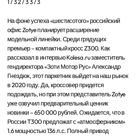
1
/ 3
2
/ 3
3
/ 3
На фоне успеха «шестисотого» российский
офис Zotye планирует расширение
модельной линейки. Среди грядущих
премьер – компактный кросс Z300. Как
рассказал в интервью Kolesa.ru заместитель
гендиректора «Зоти Мотор Рус» Александр
Гнездюк, этот паркетник выйдет на наш рынок
в 2020 году. Да, кроссовер придется
подождать, но при этом представитель Zotye
уже озвучил предварительный ценник
новинки – 650 000 рублей. Ожидается, что в
России T300 предложат с «атмосферником»
1.6 мощностью 136 л.с. Полный привод