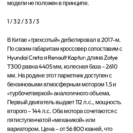
модели не положен в принципе.
1
/ 3
2
/ 3
3
/ 3
В Китае «трехсотый» дебютировал в 2017-м.
По своим габаритам кроссовер сопоставим с
Hyundai Creta и Renault Kaptur: длина Zotye
T300 равна 4405 мм, колесная база – 2610
мм. На родине этот паркетник доступен с
бензиновыми атмосферным мотором 1.5 и
«турбочетверкой» аналогичного объема.
Первый двигатель выдает 112 л.с., мощность
второго – 144 л.с. Оба мотора сочетаются с
пятиступенчатой «механикой» или
вариатором. Цена – от 56 800 юаней, что