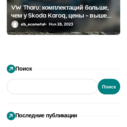
VW Tharu: комплектаций больше,
чем у Skoda Karoq, цены – выше.
Оба кросса пропишутся в России
sib_ecometal
Ноя 28, 2023
Поиск
Поиск
Последние публикации