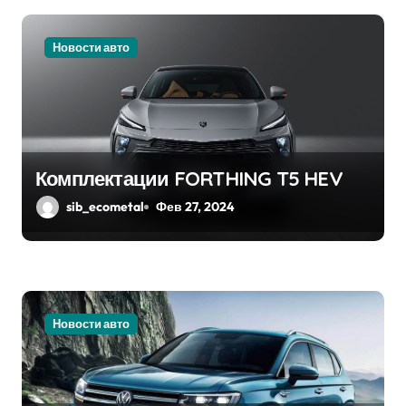
я
м
Новости авто
Комплектации FORTHING T5 HEV
sib_ecometal
Фев 27, 2024
Новости авто