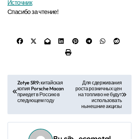
Источник
Спасибо за чтение!
Н
Zotye SR9: китайская
Для сдерживания
копия Porsche Macan
роста розничных цен
а
приедет в Россию в
на топливо не будут
следующем году
использовать
в
нынешние акцизы
и
г
By
sib_ecometal