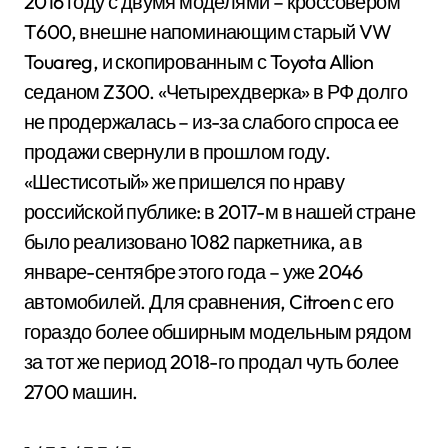
2016 году с двумя моделями – кроссовером
T600, внешне напоминающим старый VW
Touareg, и скопированным с Toyota Allion
седаном Z300. «Четырехдверка» в РФ долго
не продержалась – из-за слабого спроса ее
продажи свернули в прошлом году.
«Шестисотый» же пришелся по нраву
российской публике: в 2017-м в нашей стране
было реализовано 1082 паркетника, а в
январе-сентябре этого года – уже 2046
автомобилей. Для сравнения, Citroen с его
гораздо более обширным модельным рядом
за тот же период 2018-го продал чуть более
2700 машин.