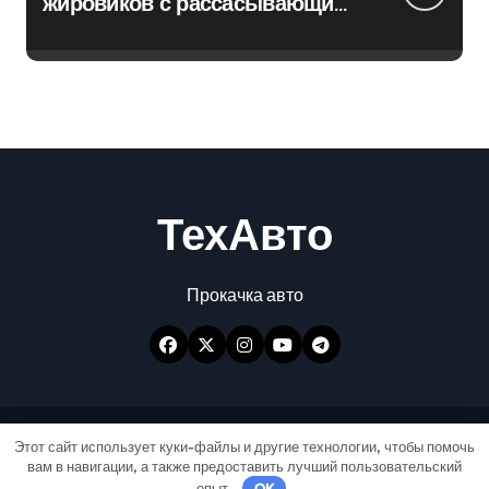
жировиков с рассасывающим
эффектом
ТехАвто
Прокачка авто
Авторские права © Все права защищены
|
Этот сайт использует куки-файлы и другие технологии, чтобы помочь
вам в навигации, а также предоставить лучший пользовательский
Newspaperup
от
Themeansar
.
опыт.
OK