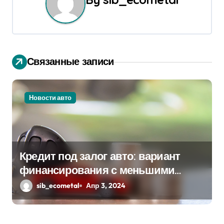
а
ц
и
Связанные записи
я
п
Новости авто
о
з
а
Кредит под залог авто: вариант
п
финансирования с меньшими
рисками
sib_ecometal
Апр 3, 2024
и
с