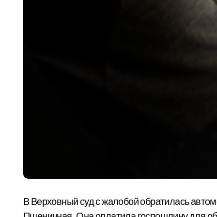
В Верховный суд с жалобой обратилась автом
Пшеничная. Она оплатила госпошлину для обм