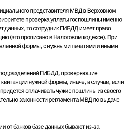
фициального представителя МВД в Верховном
приоритете проверка уплаты госпошлины именно
ет данных, то сотрудник ГИБДД имеет право
ию (это прописано в Налоговом кодексе). При
новленной формы, с нужными печатями и иными
и подразделений ГИБДД, проверяющие
 квитанции нужной формы, иначе, в случае, если
у придётся оплачивать чужие пошлины из своего
ательно законности регламента МВД по выдаче
и от банков базе данных бывают из-за