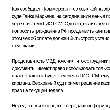
Как сообщает «Коммерсант» со ссылкой на о
суде Гайка Марьяна, на сегодняшний день в 
через систему ГИС ГСМ. Однако, если в ней н
попросить гражданина РФ предъявить квитанц
этом чек об оплате должен быть строго уста
отметками.
Представитель МВД пояснил, что сотрудник
документы, имеют право использовать только
платёж так и не будет отмечен в ГИС ГСМ, ем
кармана. Верховный суд примет решение кас
прав на текущей неделе.
Нередко сбои в процессе передачи информаци