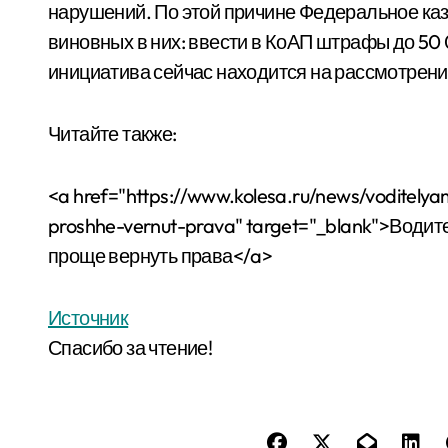
нарушений. По этой причине Федеральное каз
виновных в них: ввести в КоАП штрафы до 50
инициатива сейчас находится на рассмотрени
Читайте также:
<a href="https://www.kolesa.ru/news/voditel
proshhe-vernut-prava" target="_blank">Водит
проще вернуть права</a>
Источник
Спасибо за чтение!