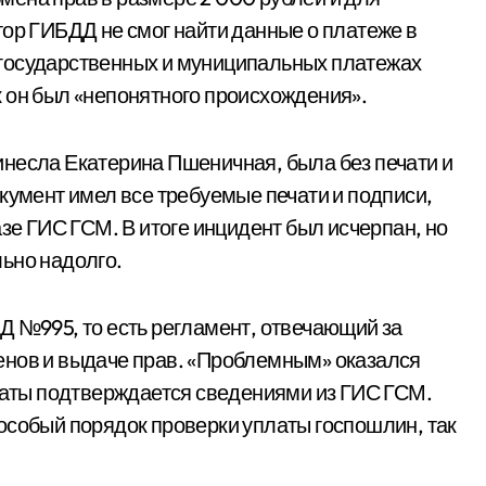
тор ГИБДД не смог найти данные о платеже в
государственных и муниципальных платежах
как он был «непонятного происхождения».
несла Екатерина Пшеничная, была без печати и
кумент имел все требуемые печати и подписи,
азе ГИС ГСМ. В итоге инцидент был исчерпан, но
ьно надолго.
Д №995, то есть регламент, отвечающий за
енов и выдаче прав. «Проблемным» оказался
платы подтверждается сведениями из ГИС ГСМ.
особый порядок проверки уплаты госпошлин, так