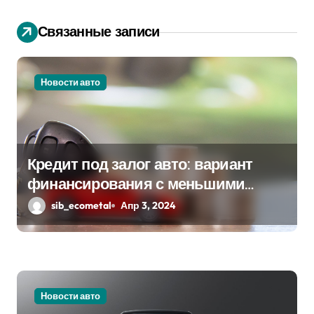
и
я
Связанные записи
п
о
Новости авто
з
а
Кредит под залог авто: вариант
п
финансирования с меньшими
и
рисками
sib_ecometal
Апр 3, 2024
с
я
м
Новости авто