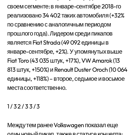
своем сегменте: в январе-сентябре 2018-го
реализовано 34 402 таких автомобиля (+32%
по сравнению с аналогичным периодом
прошлого года). Лидером среди пикапов
является Fiat Strada (49 092 единицы в
январе-сентябре, +2%). У упомянутых выше
Fiat Toro (43 035 штук, +17%), VW Amarok (13
813 штук, +150%) и Renault Duster Oroch (10 064
единицы, +118%) – второе, седьмое и восьмое
места соответственно.
1
/ 3
2
/ 3
3
/ 3
Между тем ранее Volkswagen показал еще
один новый пикап, также в статусе концепта: