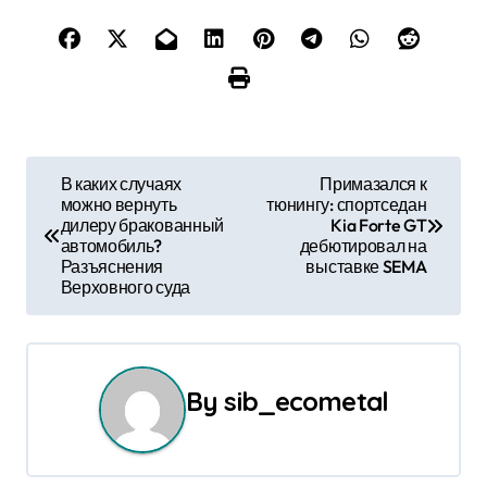
Н
В каких случаях
Примазался к
можно вернуть
тюнингу: спортседан
а
дилеру бракованный
Kia Forte GT
автомобиль?
дебютировал на
в
Разъяснения
выставке SEMA
Верховного суда
и
г
а
By
sib_ecometal
ц