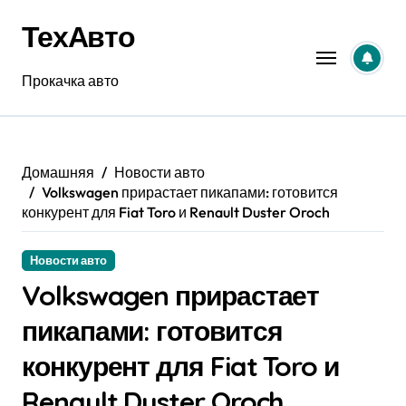
Перейти
ТехАвто
к
содержанию
Прокачка авто
Домашняя
Новости авто
Volkswagen прирастает пикапами: готовится
конкурент для Fiat Toro и Renault Duster Oroch
Новости авто
Volkswagen прирастает
пикапами: готовится
конкурент для Fiat Toro и
Renault Duster Oroch