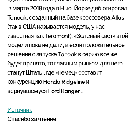
в марте 2018 года в Нью-Йорке дебютировал
Tanoak, созданный на базе кроссовера Atlas
(так в США называется модель, у нас
известная как Teramont). «Зеленый свет» этой
модели пока не дали, а если положительное
решение о запуске Tanoak в серию все же
будет принято, то главным рынком для него
станут Штаты, где «немец» составит
конкуренцию Honda Ridgeline и
вернувшемуся Ford Ranger .
Источник
Спасибо за чтение!