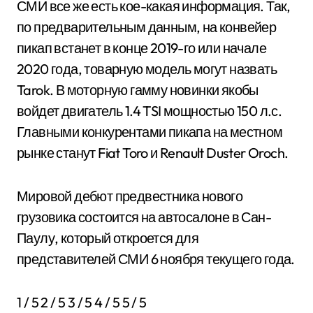
СМИ все же есть кое-какая информация. Так,
по предварительным данным, на конвейер
пикап встанет в конце 2019-го или начале
2020 года, товарную модель могут назвать
Tarok. В моторную гамму новинки якобы
войдет двигатель 1.4 TSI мощностью 150 л.с.
Главными конкурентами пикапа на местном
рынке станут Fiat Toro и Renault Duster Oroch.
Мировой дебют предвестника нового
грузовика состоится на автосалоне в Сан-
Паулу, который откроется для
представителей СМИ 6 ноября текущего года.
1
/ 5
2
/ 5
3
/ 5
4
/ 5
5
/ 5