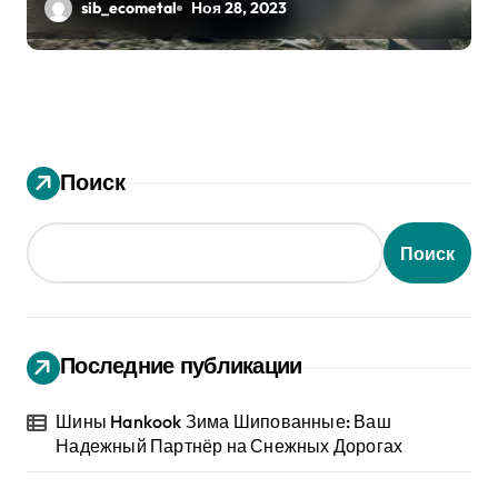
Оба кросса пропишутся в России
sib_ecometal
Ноя 28, 2023
Поиск
Поиск
Последние публикации
Шины Hankook Зима Шипованные: Ваш
Надежный Партнёр на Снежных Дорогах