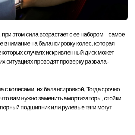
при этом сила возрастает с ее набором – самое
 внимание на балансировку колес, которая
некоторых случаях искривленный диск может
ких ситуациях проводят проверку развала-
а с колесами, их балансировкой. Тогда срочно
 что вам нужно заменить амортизаторы, стойки
порный подшипник или рулевые тяги могут