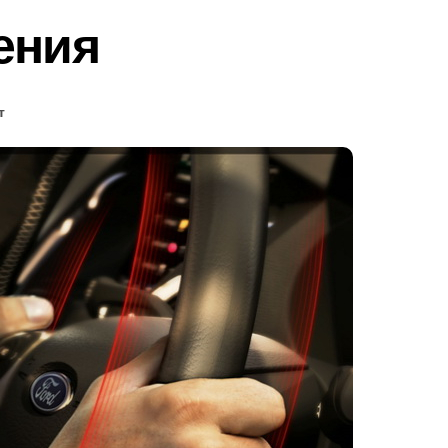
ения
т