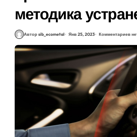
методика устран
Автор sib_ecometal
Янв 25, 2023
Комментариев не