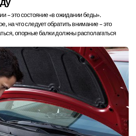
оду
и – это состояние «в ожидании беды».
, на что следует обратить внимание – это
ться, опорные балки должны располагаться