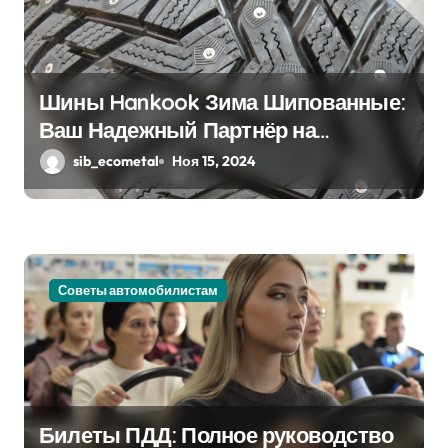
о
з
а
Шины Hankook Зима Шипованные:
п
Ваш Надежный Партнёр на
Снежных Дорогах
sib_ecometal
Ноя 15, 2024
и
с
я
м
Советы автомобилистам
Билеты ПДД: Полное руководство