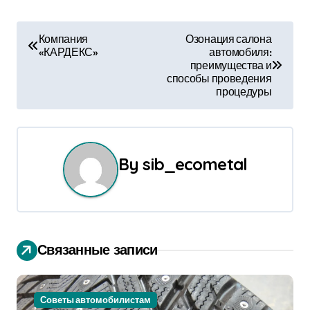
Н
Компания
Озонация салона
«КАРДЕКС»
автомобиля:
а
преимущества и
способы проведения
в
процедуры
и
г
By
sib_ecometal
а
ц
и
Связанные записи
я
п
Советы автомобилистам