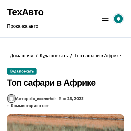
Перейти
ТехАвто
к
содержанию
Прокачка авто
Домашняя
Куда поехать
Топ сафари в Африке
Куда поехать
Топ сафари в Африке
Автор sib_ecometal
Янв 25, 2023
Комментариев нет