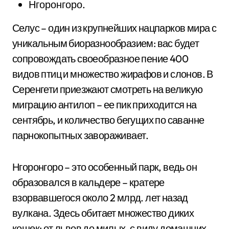
Нгоронгоро.
Селус – один из крупнейших нацпарков мира с
уникальным биоразнообразием: вас будет
сопровождать своеобразное пение 400
видов птиц и множество жирафов и слонов. В
Серенгети приезжают смотреть на великую
миграцию антилоп – ее пик приходится на
сентябрь, и количество бегущих по саванне
парнокопытных завораживает.
Нгоронгоро – это особенный парк, ведь он
образовался в кальдере – кратере
взорвавшегося около 2 млрд. лет назад
вулкана. Здесь обитает множество диких
кошек: от львов до милых, с виду домашних,