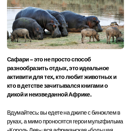
Сафари – это не просто способ
разнообразить отдых, это идеальное
активити для тех, кто любит животных и
кто в детстве зачитывался книгами о
дикой и неизведанной Африке.
Вдумайтесь: вы едете на джипе с биноклем в
руках, а мимо проносятся герои мультфильма
«Король Лев»: вся африканская «большая