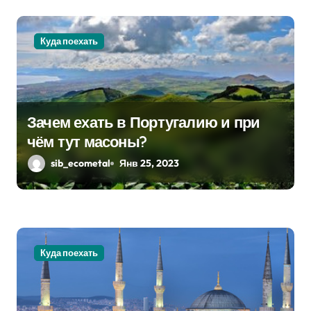
я
м
Куда поехать
Зачем ехать в Португалию и при
чём тут масоны?
sib_ecometal
Янв 25, 2023
Куда поехать