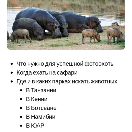
Что нужно для успешной фотоохоты
Когда ехать на сафари
Где и в каких парках искать животных
В Танзании
В Кении
В Ботсване
В Намибии
В ЮАР