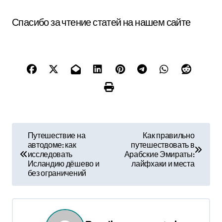
Спасибо за чтение статей на нашем сайте
Н
Путешествие на
Как правильно
автодоме: как
путешествовать в
а
исследовать
Арабские Эмираты:
Исландию дёшево и
лайфхаки и места
в
без ограничений
и
г