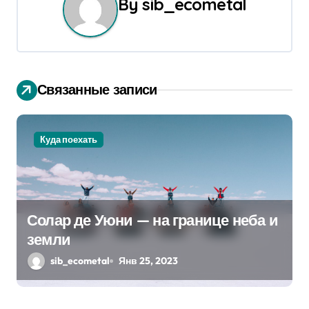
By
sib_ecometal
а
ц
и
Связанные записи
я
п
Куда поехать
о
з
а
Солар де Уюни — на границе неба и
п
земли
sib_ecometal
Янв 25, 2023
и
с