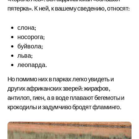
пятерка». К ней, к вашему сведению, относят:
слона;
носорога;
буйвола;
льва;
леопарда.
Но помимо них в парках легко увидеть и
других африканских зверей: жирафов,
антилоп, гиен, а в воде плавают бегемоты и
крокодилы и задумчиво бродят фламинго.