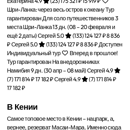
Екатерина 4.9
(23)
175 321 ₽
15 919 ₽
Шри-Ланка: через весь остров к океану Тур
гарантирован Для соло путешественников 3
места Шри-Ланка
13 дн.
(08 – 20 февраля и
ещё 2 даты)
Сергей 5.0
(133)
124 127 ₽
8 836
₽
Сергей 5.0
(133)
124 127 ₽
8 836 ₽
Доступен
Индивидуальный тур
Вперед в прошлое!
Тур гарантирован На внедорожниках
Намибия
9 дн.
(30 апр – 08 май)
Сергей 4.9
(7)
171 814 ₽
17 182 ₽
Сергей 4.9
(7)
171 814 ₽
17 182 ₽
В Кении
Самое топовое место в Кении – нацпарк, а,
вернее, резерват Масаи-Мара. Именно сюда