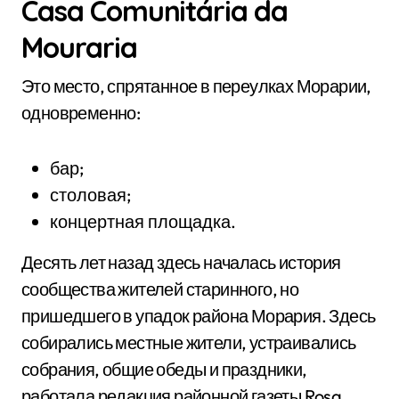
Casa Comunitária da
Mouraria
Это место, спрятанное в переулках Морарии,
одновременно:
бар;
столовая;
концертная площадка.
Десять лет назад здесь началась история
сообщества жителей старинного, но
пришедшего в упадок района Морария. Здесь
собирались местные жители, устраивались
собрания, общие обеды и праздники,
работала редакция районной газеты Rosa