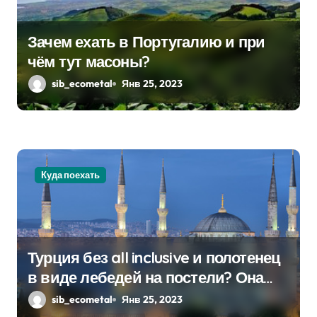
Зачем ехать в Португалию и при
чём тут масоны?
sib_ecometal
Янв 25, 2023
Куда поехать
Турция без all inclusive и полотенец
в виде лебедей на постели? Она
существует!
sib_ecometal
Янв 25, 2023