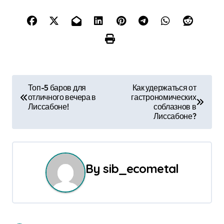
Н
Топ-5 баров для
Как удержаться от
отличного вечера в
гастрономических
а
Лиссабоне!
соблазнов в
Лиссабоне?
в
и
г
By
sib_ecometal
а
ц