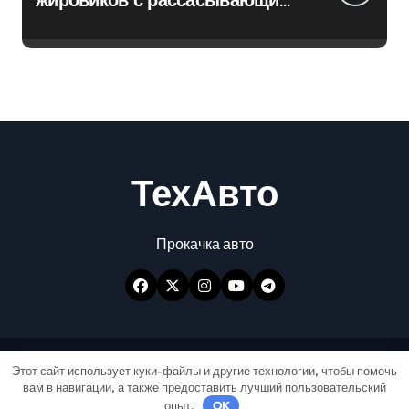
эффектом
ТехАвто
Прокачка авто
Авторские права © Все права защищены
|
Этот сайт использует куки-файлы и другие технологии, чтобы помочь
вам в навигации, а также предоставить лучший пользовательский
Newspaperup
от
Themeansar
.
опыт.
OK