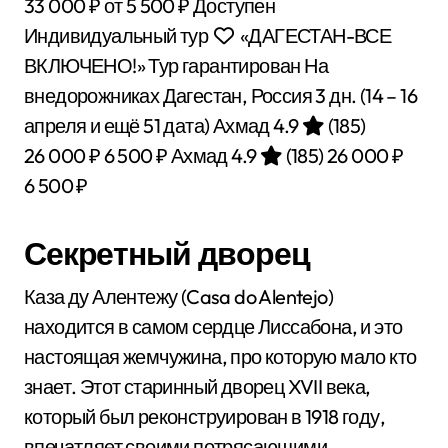
33 000 ₽
от 5 500 ₽
Доступен
Индивидуальный тур
«ДАГЕСТАН-ВСЕ
ВКЛЮЧЕНО!» Тур гарантирован На
внедорожниках Дагестан, Россия
3 дн.
(14 – 16
апреля и ещё 51 дата)
Ахмад 4.9
(185)
26 000 ₽
6 500 ₽
Ахмад 4.9
(185)
26 000 ₽
6 500 ₽
Секретный дворец
Каза ду Алентежу (Casa do Alentejo)
находится в самом сердце Лиссабона, и это
настоящая жемчужина, про которую мало кто
знает. Этот старинный дворец XVII века,
который был реконструирован в 1918 году,
впечатляет своими потрясающими