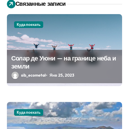
и
Связанные записи
я
п
Куда поехать
о
з
Солар де Уюни — на границе неба и
а
земли
п
sib_ecometal
Янв 25, 2023
и
с
я
Куда поехать
м