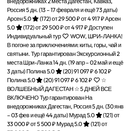
внедорожниках 2 места Дагестан, Кавказ,
Россия
5 дн.
(13 – 17 февраля и ещё 73 даты)
Арсен 5.0
(172)
от 29 500 ₽
от 4 917 ₽
Арсен
5.0
(172)
от 29 500 ₽
от 4 917 ₽
Доступен
Индивидуальный тур
WOW, ШРИ-ЛАНКА!
В погоне за приключениями: киты, горы, чай и
святыни. Тур гарантирован Экскурсионный 2
места Шри-Ланка
14 дн.
(19 апр – 02 май и ещё
3 даты)
Полина 5.0
(20)
91 097 ₽
6 102 ₽
Полина 5.0
(20)
91 097 ₽
6 102 ₽
☆
ВОЛШЕБНЫЙ ДАГЕСТАН ☆ 5 ДНЕЙ ВСЕ
ВКЛЮЧЕНО Тур гарантирован На
внедорожниках Дагестан, Россия
5 дн.
(30 янв
– 03 фев и ещё 44 даты)
Мурад 5.0
(121)
от
33 000 ₽
от 5 500 ₽
Мурад 5.0
(121)
от