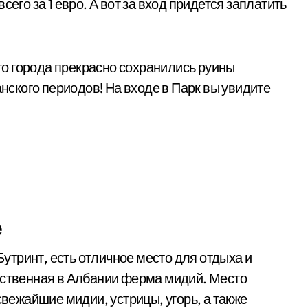
его за 1 евро. А вот за вход придется заплатить
ого города прекрасно сохранились руины
анского периодов! На входе в Парк вы увидите
е
 Бутринт, есть отличное место для отдыха и
нственная в Албании ферма мидий. Место
свежайшие мидии, устрицы, угорь, а также