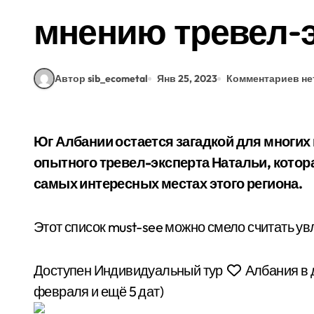
мнению тревел-э
Автор sib_ecometal
Янв 25, 2023
Комментариев не
Юг Албании остается загадкой для многих путешественников, но только не для
опытного тревел-эксперта Натальи, котора
самых интересных местах этого региона.
Этот список must-see можно смело считать ув
Доступен Индивидуальный тур
Албания в 
февраля и ещё 5 дат)