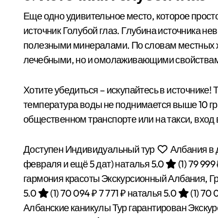
Еще одно удивительное место, которое прост
источник Голубой глаз. Глубина источника нев
полезными минералами. По словам местных жи
лечебными, но и омолаживающими свойства
Хотите убедиться – искупайтесь в источнике! 
температура воды не поднимается выше 10 гр
общественном транспорте или на такси, вход в
Доступен Индивидуальный тур
Албания в 
февраля и ещё 5 дат)
наталья 5.0
(1)
79 999
гармония красоты Экскурсионный Албания, Г
5.0
(1)
70 094 ₽
7 771 ₽
наталья 5.0
(1)
70 
Албанские каникулы Тур гарантирован Экску