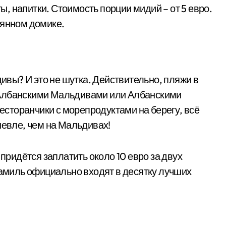
, напитки. Стоимость порции мидий – от 5 евро.
вянном домике.
дивы? И это не шутка. Действительно, пляжи в
 Албанскими Мальдивами или Албанскими
сторанчики с морепродуктами на берегу, всё
шевле, чем на Мальдивах!
 придётся заплатить около 10 евро за двух
самиль официально входят в десятку лучших