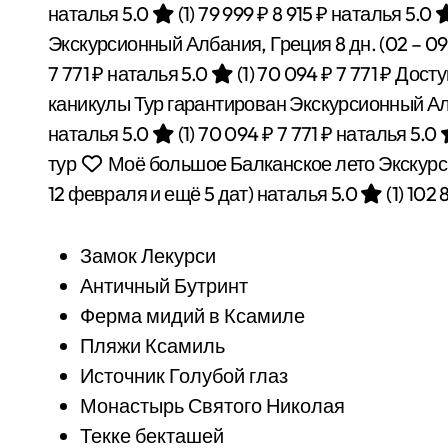
наталья 5.0
(1)
79 999 ₽
8 915 ₽
наталья 5.0
Экскурсионный Албания, Греция
8 дн.
(02 – 0
7 771 ₽
наталья 5.0
(1)
70 094 ₽
7 771 ₽
Досту
каникулы Тур гарантирован Экскурсионный А
наталья 5.0
(1)
70 094 ₽
7 771 ₽
наталья 5.0
тур
Моё большое Балканское лето Экскурс
12 февраля и ещё 5 дат)
наталья 5.0
(1)
102 
Замок Лекурси
Античный Бутринт
Ферма мидий в Ксамиле
Пляжи Ксамиль
Источник Голубой глаз
Монастырь Святого Николая
Текке бекташей