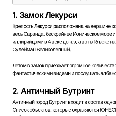
1. Замок Лекурси
Крепость Лекурси расположена на вершине хо
весь Саранда, бескрайнее Ионическое море и
иллирийцами в 4 веке до н.э, а вот в 16 веке 
Сулейман Великолепный.
Летом в замок приезжает огромное количество
фантастическими видами и послушать албанс
2. Античный Бутринт
Античный город Бутринт входит в состав одн
Список объектов, которые охраняются ЮНЕСКО