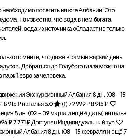
о необходимо посетить на юге Албании. Это
едома, но известно, что вода в нем богата
телей, вода из источника обладает не только
ми.
Только помните, что даже в самый жаркий день
адусов. Добраться до Голубого глаза можно на
 парк 1 евро за человека.
движении Экскурсионный Албания
8 дн.
(08 – 15
 ₽
8 915 ₽
наталья 5.0
(1)
79 999 ₽
8 915 ₽
реция
8 дн.
(02 – 09 марта и ещё 4 даты)
наталья
094 ₽
7 771 ₽
Доступен Индивидуальный тур
рсионный Албания
8 дн.
(08 – 15 февраля и ещё 7