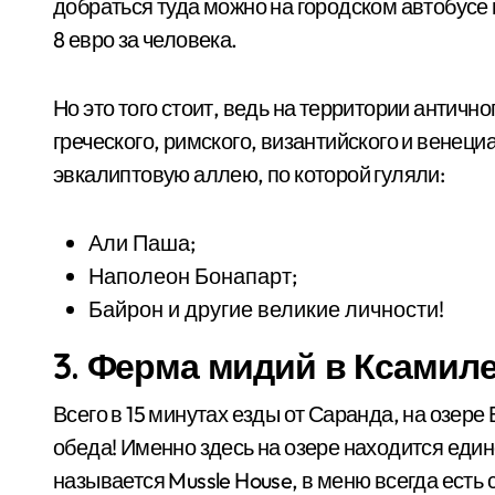
добраться туда можно на городском автобусе вс
8 евро за человека.
Но это того стоит, ведь на территории античн
греческого, римского, византийского и венеци
эвкалиптовую аллею, по которой гуляли:
Али Паша;
Наполеон Бонапарт;
Байрон и другие великие личности!
3. Ферма мидий в Ксамил
Всего в 15 минутах езды от Саранда, на озере
обеда! Именно здесь на озере находится еди
называется Mussle House, в меню всегда есть 