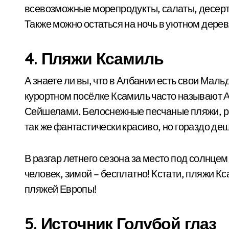
всевозможные морепродукты, салаты, десерты
Также можно остаться на ночь в уютном дере
4. Пляжи Ксамиль
А знаете ли вы, что в Албании есть свои Маль
курортном посёлке Ксамиль часто называют
Сейшелами. Белоснежные песчаные пляжи, ре
так же фантастически красиво, но гораздо де
В разгар летнего сезона за место под солнцем
человек, зимой – бесплатно! Кстати, пляжи К
пляжей Европы!
5. Источник Голубой глаз