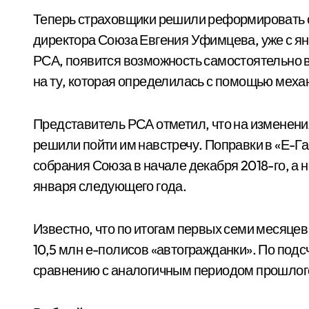
Теперь страховщики решили реформировать с
директора Союза Евгения Уфимцева, уже с янв
РСА, появится возможность самостоятельно 
на ту, которая определилась с помощью меха
Представитель РСА отметил, что на изменени
решили пойти им навстречу. Поправки в «Е-Г
собрания Союза в начале декабря 2018-го, а 
января следующего года.
Известно, что по итогам первых семи месяцев
10,5 млн е-полисов «автогражданки». По подсч
сравнению с аналогичным периодом прошлого