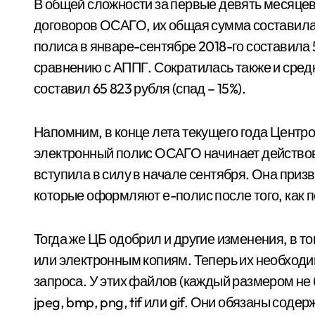
В общей сложности за первые девять месяце
договоров ОСАГО, их общая сумма составила 
полиса в январе-сентябре 2018-го составила 5
сравнению с АППГ. Сократилась также и сред
составил 65 823 рубля (спад – 15%).
Напомним, в конце лета текущего года Центр
электронный полис ОСАГО начинает действова
вступила в силу в начале сентября. Она приз
которые оформляют е-полис после того, как п
Тогда же ЦБ одобрил и другие изменения, в 
или электронным копиям. Теперь их необходи
запроса. У этих файлов (каждый размером не 
jpeg, bmp, png, tif или gif. Они обязаны сод