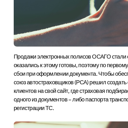
Продажи электронных полисов ОСАГО стали обязательными в 2017 году. Не все компании
оказались к этому готовы, поэтому по перво
сбои при оформлении документа. Чтобы обес
союз автостраховщиков (РСА) решил создать 
клиентов на свой сайт, где страховая подбир
одного из документов – либо паспорта трансп
регистрации ТС.