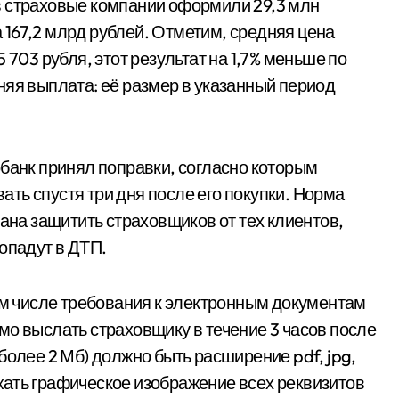
в страховые компании оформили 29,3 млн
167,2 млрд рублей. Отметим, средняя цена
 703 рубля, этот результат на 1,7% меньше по
няя выплата: её размер в указанный период
обанк принял поправки, согласно которым
ть спустя три дня после его покупки. Норма
вана защитить страховщиков от тех клиентов,
опадут в ДТП.
том числе требования к электронным документам
мо выслать страховщику в течение 3 часов после
более 2 Мб) должно быть расширение pdf, jpg,
ержать графическое изображение всех реквизитов