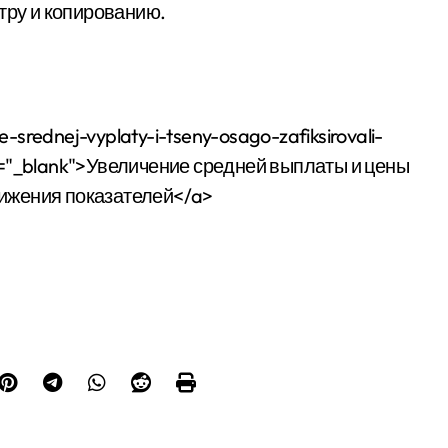
тру и копированию.
-srednej-vyplaty-i-tseny-osago-zafiksirovali-
get="_blank">Увеличение средней выплаты и цены
ижения показателей</a>