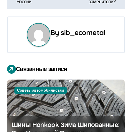
в
России
заменители?
и
г
By
sib_ecometal
а
ц
и
Связанные записи
я
п
Советы автомобилистам
о
з
а
Шины Hankook Зима Шипованные: