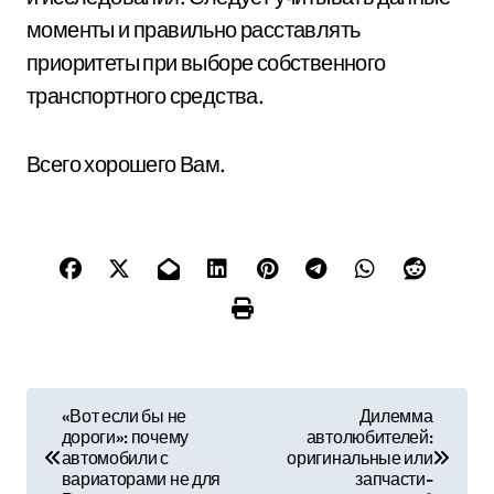
моменты и правильно расставлять
приоритеты при выборе собственного
транспортного средства.
Всего хорошего Вам.
Н
«Вот если бы не
Дилемма
дороги»: почему
автолюбителей:
а
автомобили с
оригинальные или
вариаторами не для
запчасти-