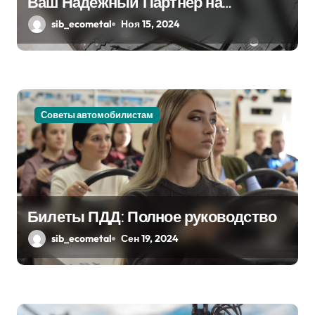
п
Ваш Надежный Партнёр на
Снежных Дорогах
sib_ecometal
Ноя 15, 2024
и
с
я
м
Советы автомобилистам
Билеты ПДД: Полное руководство
sib_ecometal
Сен 19, 2024