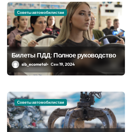
м
Советы автомобилистам
Билеты ПДД: Полное руководство
sib_ecometal
Сен 19, 2024
Советы автомобилистам