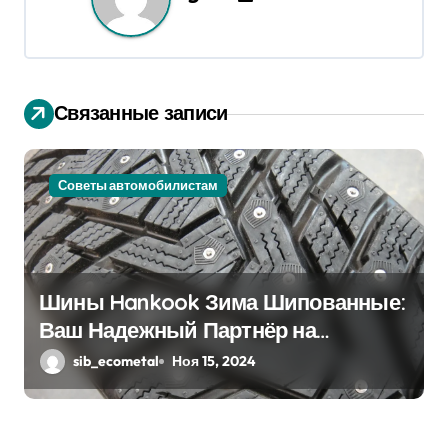
ц
и
я
Связанные записи
п
о
Советы автомобилистам
з
а
Шины Hankook Зима Шипованные:
п
Ваш Надежный Партнёр на
и
Снежных Дорогах
sib_ecometal
Ноя 15, 2024
с
я