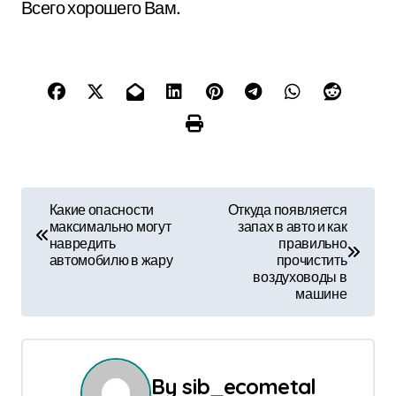
Всего хорошего Вам.
Н
Какие опасности
Откуда появляется
максимально могут
запах в авто и как
а
навредить
правильно
автомобилю в жару
прочистить
в
воздуховоды в
машине
и
г
а
By
sib_ecometal