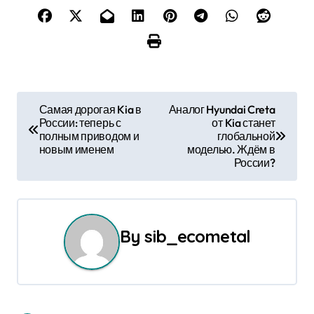
Н
Самая дорогая Kia в
Аналог Hyundai Creta
России: теперь с
от Kia станет
а
полным приводом и
глобальной
новым именем
моделью. Ждём в
в
России?
и
г
By
sib_ecometal
а
ц
и