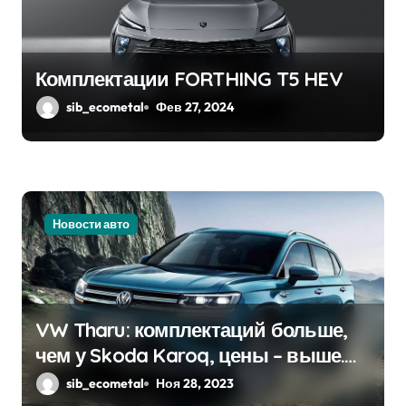
Комплектации FORTHING T5 HEV
sib_ecometal
Фев 27, 2024
Новости авто
VW Tharu: комплектаций больше,
чем у Skoda Karoq, цены – выше.
Оба кросса пропишутся в России
sib_ecometal
Ноя 28, 2023