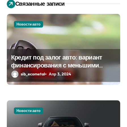
Связанные записи
я
п
Новости авто
о
з
а
Кредит под залог авто: вариант
п
финансирования с меньшими
рисками
sib_ecometal
Апр 3, 2024
и
с
я
м
Новости авто