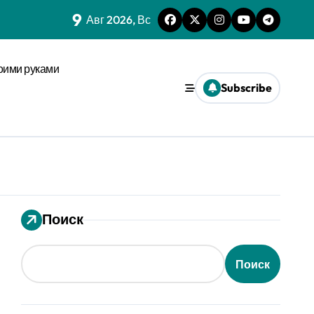
зму анализа кожи
9
Авг 2026, Вс
м сроков с социальным импульсом
м при сенсорной перегрузке
оими руками
Subscribe
овседневности
ах макроуровня
х системах
е активации
Поиск
d
е
Поиск