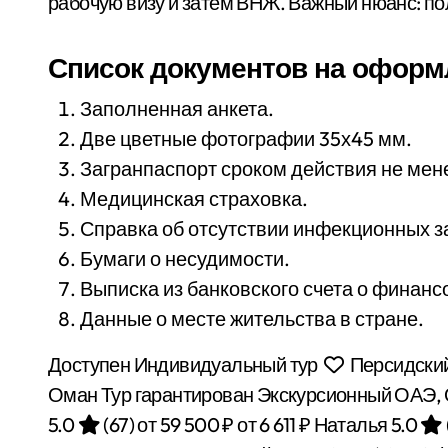
рабочую визу и затем ВНЖ. Важный нюанс: пол
Список документов на офор
Заполненная анкета.
Две цветные фотографии 35х45 мм.
Загранпаспорт сроком действия не мен
Медицинская страховка.
Справка об отсутствии инфекционных з
Бумаги о несудимости.
Выписка из банковского счета о финанс
Данные о месте жительства в стране.
Доступен Индивидуальный тур
Персидский
Оман Тур гарантирован Экскурсионный ОАЭ,
5.0
(67)
от 59 500 ₽
от 6 611 ₽
Наталья 5.0