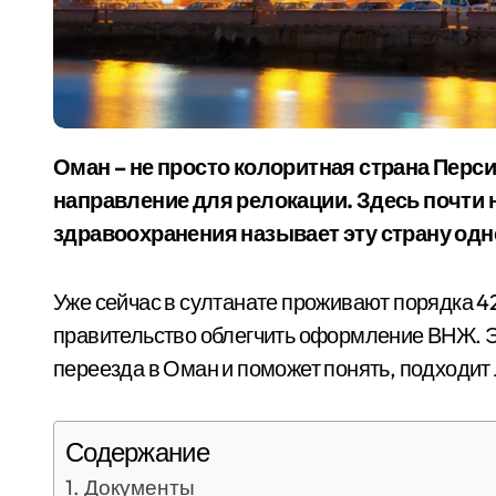
Оман – не просто колоритная страна Персидского залива, но и перспективное
направление для релокации. Здесь почти 
здравоохранения называет эту страну одн
Уже сейчас в султанате проживают порядка 42
правительство облегчить оформление ВНЖ. Эт
переезда в Оман и поможет понять, подходит 
Содержание
Документы