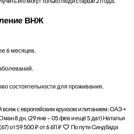
учить его могут только люди старше 21 года.
мление ВНЖ
ее 6 месяцев.
аболеваний.
ово состоятельности для проживания.
 вояж с европейским круизом и питанием: ОАЭ +
 Оман
8 дн.
(29 янв – 05 фев и ещё 5 дат)
Наталья
(67)
от 59 500 ₽
от 6 611 ₽
По пути Синдбада