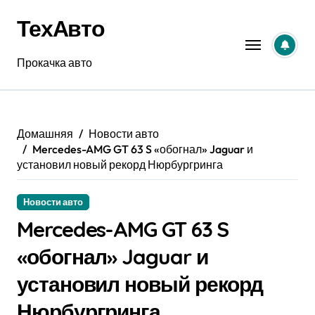
Перейти
ТехАвто
к
содержанию
Прокачка авто
Домашняя
Новости авто
Mercedes-AMG GT 63 S «обогнал» Jaguar и
установил новый рекорд Нюрбургринга
Новости авто
Mercedes-AMG GT 63 S
«обогнал» Jaguar и
установил новый рекорд
Нюрбургринга