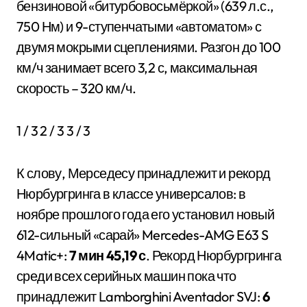
бензиновой «битурбовосьмёркой» (639 л.с.,
750 Нм) и 9-ступенчатыми «автоматом» с
двумя мокрыми сцеплениями. Разгон до 100
км/ч занимает всего 3,2 с, максимальная
скорость – 320 км/ч.
1
/ 3
2
/ 3
3
/ 3
К слову, Мерседесу принадлежит и рекорд
Нюрбургринга в классе универсалов: в
ноябре прошлого года его установил новый
612-сильный «сарай» Mercedes-AMG E63 S
4Matic+:
7 мин 45,19 с
. Рекорд Нюрбургринга
среди всех серийных машин пока что
принадлежит Lamborghini Aventador SVJ:
6