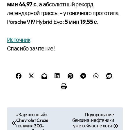
мин 44,97 с
, а абсолютный рекорд
легендарной трассы – у гоночного прототипа
Porsche 919 Hybrid Evo:
5 мин 19,55 с
.
Источник
Спасибо за чтение!
Н
«Заряженный»
Подорожание
Chevrolet Cruze
бензина: нефтяники
а
получил 300-
уже сейчас не хотят