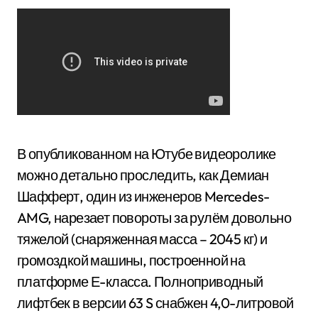
В опубликованном на Ютубе видеоролике
можно детально проследить, как Демиан
Шафферт, один из инженеров Mercedes-
AMG, нарезает повороты за рулём довольно
тяжелой (снаряженная масса – 2045 кг) и
громоздкой машины, построенной на
платформе Е-класса. Полноприводный
лифтбек в версии 63 S снабжен 4,0-литровой