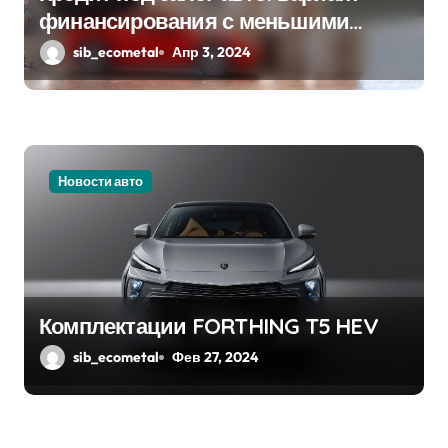
п
финансирования с меньшими
рисками
sib_ecometal
Апр 3, 2024
и
с
я
м
Новости авто
Комплектации FORTHING T5 HEV
sib_ecometal
Фев 27, 2024