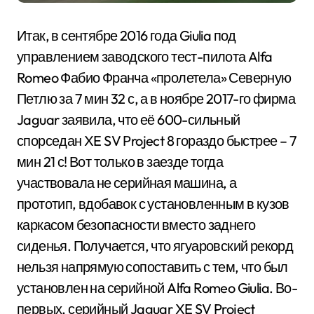
Итак, в сентябре 2016 года Giulia под
управлением заводского тест-пилота Alfa
Romeo Фабио Франча «пролетела» Северную
Петлю за 7 мин 32 с, а в ноябре 2017-го фирма
Jaguar заявила, что её 600-сильный
спорседан XE SV Project 8 гораздо быстрее – 7
мин 21 с! Вот только в заезде тогда
участвовала не серийная машина, а
прототип, вдобавок с установленным в кузов
каркасом безопасности вместо заднего
сиденья. Получается, что ягуаровский рекорд
нельзя напрямую сопоставить с тем, что был
установлен на серийной Alfa Romeo Giulia. Во-
первых, серийный Jaguar XE SV Project