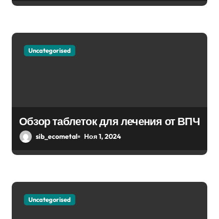
с
я
м
Uncategorised
Обзор таблеток для лечения от ВПЧ
sib_ecometal
Ноя 1, 2024
Uncategorised