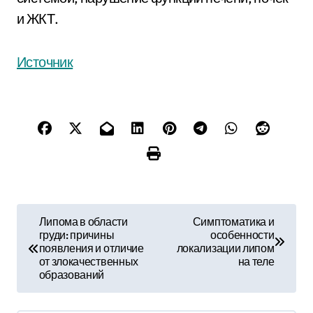
и ЖКТ.
Источник
Н
Липома в области
Симптоматика и
груди: причины
особенности
а
появления и отличие
локализации липом
от злокачественных
на теле
в
образований
и