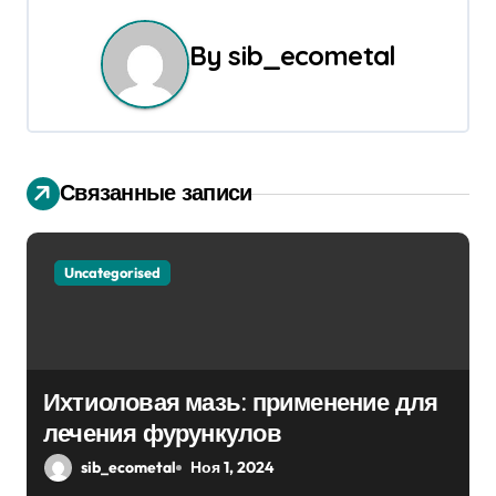
г
By
sib_ecometal
а
ц
и
Связанные записи
я
п
Uncategorised
о
з
а
Ихтиоловая мазь: применение для
п
лечения фурункулов
sib_ecometal
Ноя 1, 2024
и