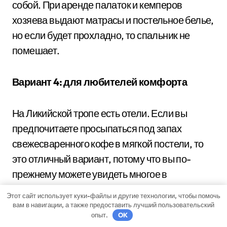
собой. При аренде палаток и кемперов
хозяева выдают матрасы и постельное белье,
но если будет прохладно, то спальник не
помешает.
Вариант 4: для любителей комфорта
На Ликийской тропе есть отели. Если вы
предпочитаете просыпаться под запах
свежесваренного кофе в мягкой постели, то
это отличный вариант, потому что вы по-
прежнему можете увидеть многое в
радиальных походах в течение дня, не
Этот сайт использует куки-файлы и другие технологии, чтобы помочь
жертвуя полноценным отдыхом ночью.
вам в навигации, а также предоставить лучший пользовательский
опыт.
OK