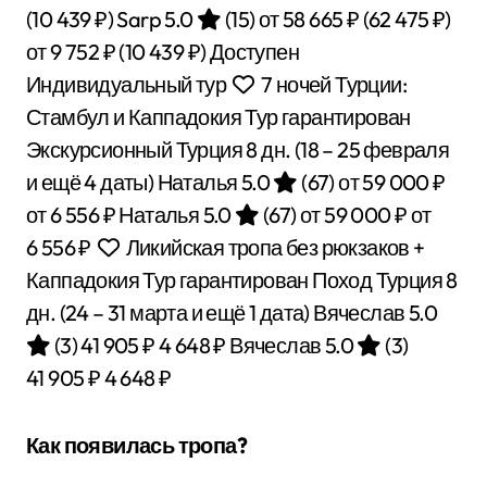
(10 439 ₽)
Sarp 5.0
(15)
от 58 665 ₽
(62 475 ₽)
от 9 752 ₽
(10 439 ₽)
Доступен
Индивидуальный тур
7 ночей Турции:
Стамбул и Каппадокия Тур гарантирован
Экскурсионный Турция
8 дн.
(18 – 25 февраля
и ещё 4 даты)
Наталья 5.0
(67)
от 59 000 ₽
от 6 556 ₽
Наталья 5.0
(67)
от 59 000 ₽
от
6 556 ₽
Ликийская тропа без рюкзаков +
Каппадокия Тур гарантирован Поход Турция
8
дн.
(24 – 31 марта и ещё 1 дата)
Вячеслав 5.0
(3)
41 905 ₽
4 648 ₽
Вячеслав 5.0
(3)
41 905 ₽
4 648 ₽
Как появилась тропа?