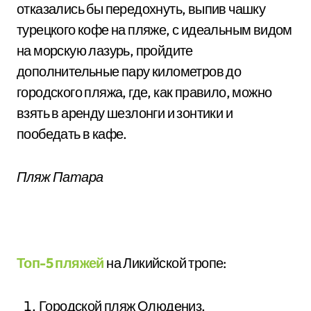
отказались бы передохнуть, выпив чашку
турецкого кофе на пляже, с идеальным видом
на морскую лазурь, пройдите
дополнительные пару километров до
городского пляжа, где, как правило, можно
взять в аренду шезлонги и зонтики и
пообедать в кафе.
Пляж Патара
Топ-5 пляжей
на Ликийской тропе:
Городской пляж Олюдениз.