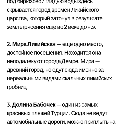
под бирюзовой гладью воды здесь
скрывается город времен Ликийского
царства, который затонул в результате
землетрясения еще во 2 веке до н.э.
2.
Мира Ликийская
— еще одно место,
достойное посещения. Находится она
неподалеку от города Демре. Мира —
древний город, но едут сюда именно за
нереальными видами скальных ликийских
гробниц
3.
Долина Бабочек
— один из самых
красивых пляжей Турции. Сюда не ведут
автомобильные дороги, можно приплыть на