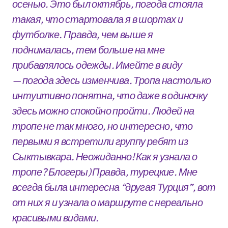
осенью. Это был октябрь, погода стояла
такая, что стартовала я в шортах и
футболке. Правда, чем выше я
поднималась, тем больше на мне
прибавлялось одежды. Имейте в виду
— погода здесь изменчива. Тропа настолько
интуитивно понятна, что даже в одиночку
здесь можно спокойно пройти. Людей на
тропе не так много, но интересно, что
первыми я встретили группу ребят из
Сыктывкара. Неожиданно! Как я узнала о
тропе? Блогеры) Правда, турецкие. Мне
всегда была интересна “другая Турция”, вот
от них я и узнала о маршруте с нереально
красивыми видами.