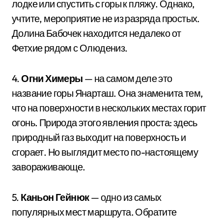
лодке или спустить с горы к пляжу. Однако,
учтите, мероприятие не из разряда простых.
Долина Бабочек находится недалеко от
Фетхие рядом с Олюдениз.
4.
Огни Химеры
— на самом деле это
название горы Янарташ. Она знаменита тем,
что на поверхности в нескольких местах горит
огонь. Природа этого явления проста: здесь
природный газ выходит на поверхность и
сгорает. Но выглядит место по-настоящему
завораживающе.
5.
Каньон Гейнюк
— одно из самых
популярных мест маршрута. Обратите