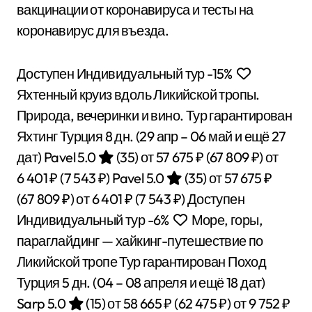
вакцинации от коронавируса и тесты на
коронавирус для въезда.
Доступен Индивидуальный тур
-15%
Яхтенный круиз вдоль Ликийской тропы.
Природа, вечеринки и вино. Тур гарантирован
Яхтинг Турция
8 дн.
(29 апр – 06 май и ещё 27
дат)
Pavel 5.0
(35)
от 57 675 ₽
(67 809 ₽)
от
6 401 ₽
(7 543 ₽)
Pavel 5.0
(35)
от 57 675 ₽
(67 809 ₽)
от 6 401 ₽
(7 543 ₽)
Доступен
Индивидуальный тур
-6%
Море, горы,
параглайдинг — хайкинг-путешествие по
Ликийской тропе Тур гарантирован Поход
Турция
5 дн.
(04 – 08 апреля и ещё 18 дат)
Sarp 5.0
(15)
от 58 665 ₽
(62 475 ₽)
от 9 752 ₽