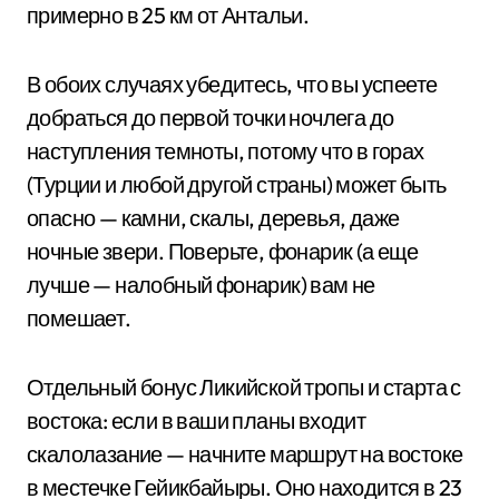
примерно в 25 км от Антальи.
В обоих случаях убедитесь, что вы успеете
добраться до первой точки ночлега до
наступления темноты, потому что в горах
(Турции и любой другой страны) может быть
опасно — камни, скалы, деревья, даже
ночные звери. Поверьте, фонарик (а еще
лучше — налобный фонарик) вам не
помешает.
Отдельный бонус Ликийской тропы и старта с
востока: если в ваши планы входит
скалолазание — начните маршрут на востоке
в местечке Гейикбайыры. Оно находится в 23