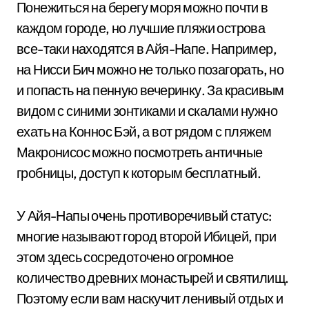
Понежиться на берегу моря можно почти в
каждом городе, но лучшие пляжи острова
все-таки находятся в Айя-Напе. Например,
на Нисси Бич можно не только позагорать, но
и попасть на пенную вечеринку. За красивым
видом с синими зонтиками и скалами нужно
ехать на Коннос Бэй, а вот рядом с пляжем
Макронисос можно посмотреть античные
гробницы, доступ к которым бесплатный.
У Айя-Напы очень противоречивый статус:
многие называют город второй Ибицей, при
этом здесь сосредоточено огромное
количество древних монастырей и святилищ.
Поэтому если вам наскучит ленивый отдых и