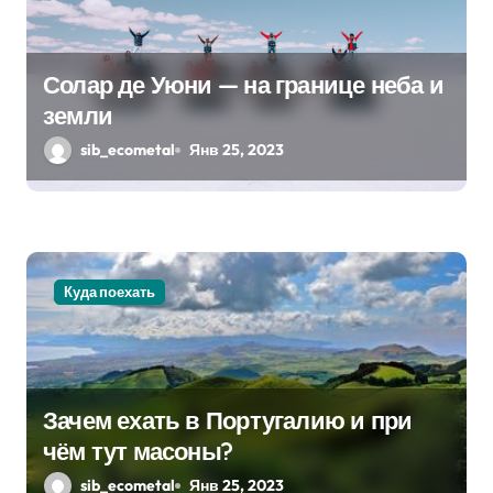
п
о
Солар де Уюни — на границе неба и
з
земли
а
sib_ecometal
Янв 25, 2023
п
и
с
Куда поехать
я
м
Зачем ехать в Португалию и при
чём тут масоны?
sib_ecometal
Янв 25, 2023