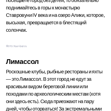
посещаете город без детей, то обязательно
поднимайтесь в горы к монастырю
Ставровуни IV века и на озеро Алики, которое,
высыхая, превращается в блестящий
солончак.
Фото: tour-bar.ru
Лимассол
Роскошные клубы, рыбные рестораны и яхты
― это Лимассол. В этот город не едут за
красивым видом береговой линии или
походами по археологическим местам (хотя
они здесь есть). Сюда приезжают на пару
дней, чтобы оторваться! За экстремальными