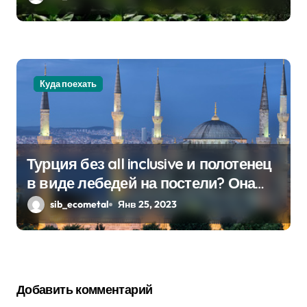
Куда поехать
Турция без all inclusive и полотенец
в виде лебедей на постели? Она
существует!
sib_ecometal
Янв 25, 2023
Добавить комментарий