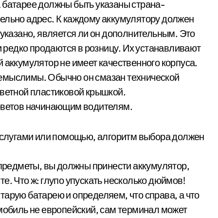
 батарее должны быть указаны страна-
ельно адрес. К каждому аккумулятору должен
 указано, является ли он дополнительным. Это
еи редко продаются в розницу. Их устанавливают
 аккумулятор не имеет качественного корпуса.
емыслимы. Обычно он смазан технической
цветной пластиковой крышкой.
советов начинающим водителям.
 услугами или помощью, алгоритм выбора должен
 предметы, вы должны принести аккумулятор,
е. Что ж: глупо упускать несколько дюймов!
тарую батарею и определяем, что справа, а что
омобиль не европейский, сам терминал может