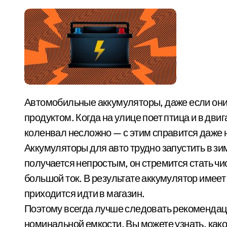
Автомобильные аккумуляторы, даже если они используются круглый год, являются сезонным
продуктом. Когда на улице поет птица и в дви
коленвал несложно — с этим справится даже
Аккумуляторы для авто трудно запустить в зи
получается непростым, он стремится стать ч
большой ток. В результате аккумулятор имеет 
приходится идти в магазин.
Поэтому всегда лучше следовать рекомендац
номинальной емкости. Вы можете узнать, какой