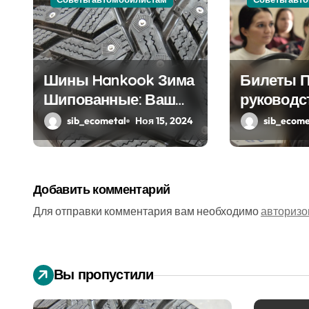
я
п
о
Шины Hankook Зима
Билеты П
з
Шипованные: Ваш
руководс
а
Надежный Партнёр
sib_ecometal
Ноя 15, 2024
sib_ecome
п
на Снежных Дорогах
и
Добавить комментарий
с
Для отправки комментария вам необходимо
авторизо
я
м
Вы пропустили