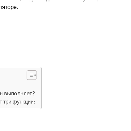
ляторе.
он выполняет?
 три функции: