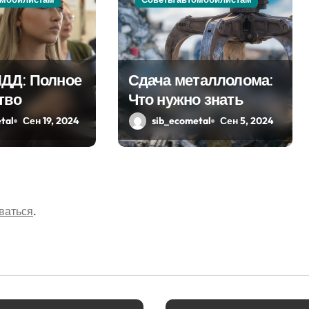
ДД: Полное
Сдача металлолома:
тво
Что нужно знать
tal
Сен 19, 2024
sib_ecometal
Сен 5, 2024
ваться
.