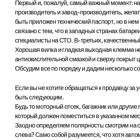
Первый и, пожалуй, самый важный момент: на
производитель и завод-производитель, желат
быть приложен технический паспорт, но в нем
связано с тем, что в западных странах батар
специалисты на СТО. В-третьих, качественный
Хорошая вилка и гладкая выходная клемма н
антиокислительной смазкой и сверху покрыт 
Обсудим все по порядку и дадим несколько 
Если вы не хотите обращаться к продавцу за
быть следующим.
Будь то моторный отсек, багажник или другие
который должен поместиться в указанном мест
Заодно определяем полярность: смотрим на с
слева? Само собой разумеется, что хотя авт