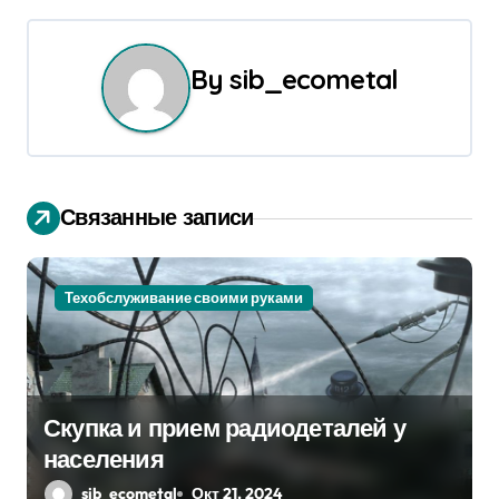
и
г
By
sib_ecometal
а
ц
и
Связанные записи
я
п
Техобслуживание своими руками
о
з
Скупка и прием радиодеталей у
а
населения
п
sib_ecometal
Окт 21, 2024