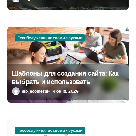
и
с
я
Техобслуживание своими руками
м
Шаблоны для создания сайта: Как
выбрать и использовать
sib_ecometal
Июн 18, 2024
Техобслуживание своими руками