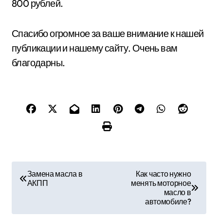
800 рублей.
Спасибо огромное за ваше внимание к нашей
публикации и нашему сайту. Очень вам
благодарны.
Н
Замена масла в
Как часто нужно
АКПП
менять моторное
а
масло в
автомобиле?
в