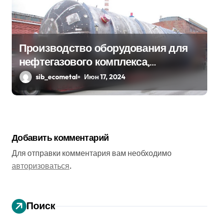
Производство оборудования для
нефтегазового комплекса,
нефтехимии, химии и
sib_ecometal
Июн 17, 2024
промышленности минеральных
удобрений
Добавить комментарий
Для отправки комментария вам необходимо
авторизоваться
.
Поиск