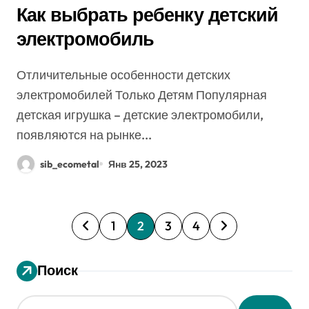
Как выбрать ребенку детский
электромобиль
Отличительные особенности детских
электромобилей Только Детям Популярная
детская игрушка – детские электромобили,
появляются на рынке...
sib_ecometal
Янв 25, 2023
П
1
2
3
4
а
Поиск
г