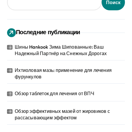
и
Поиск
н
а
Последние публикации
ц
и
Шины Hankook Зима Шипованные: Ваш
Надежный Партнёр на Снежных Дорогах
я
Ихтиоловая мазь: применение для лечения
з
фурункулов
а
Обзор таблеток для лечения от ВПЧ
п
и
Обзор эффективных мазей от жировиков с
рассасывающим эффектом
с