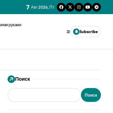
зму анализа кожи
7
Авг 2026, Пт
м сроков с социальным импульсом
м при сенсорной перегрузке
оими руками
Subscribe
овседневности
ах макроуровня
х системах
е активации
Поиск
d
е
Поиск