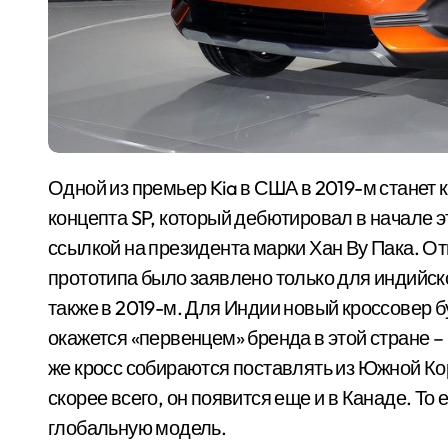
Одной из премьер Kia в США в 2019-м станет компактный кросс, созданный по мотивам
концепта SP, который дебютировал в начале э
ссылкой на президента марки Хан Ву Пака. 
прототипа было заявлено только для индийск
также в 2019-м. Для Индии новый кроссовер б
окажется «первенцем» бренда в этой стране –
же кросс собираются поставлять из Южной Кор
скорее всего, он появится еще и в Канаде. То 
глобальную модель.