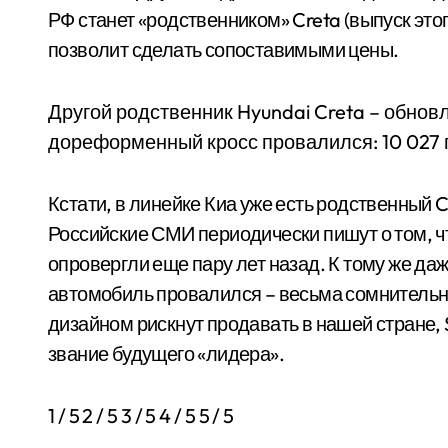
РФ станет «родственником» Creta (выпуск это
позволит сделать сопоставимыми цены.
Другой родственник Hyundai Creta – обнов
дореформенный кросс провалился: 10 027 
Кстати, в линейке Киа уже есть родственный Cr
Российские СМИ периодически пишут о том, чт
опровергли еще пару лет назад. К тому же да
автомобиль провалился – весьма сомнительно
дизайном рискнут продавать в нашей стране,
звание будущего «лидера».
1
/ 5
2
/ 5
3
/ 5
4
/ 5
5
/ 5