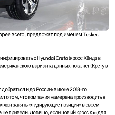
корее всего, предложат под именем Tusker.
нифицировать с Hyundai Creta (кросс Хёндэ в
американского варианта данных пока нет (Крету в
добраться и до России: в июне 2018-го
ил о том, что компания намерена производить в
олжен занять «лидирующие позиции» в своем
 не привели. Логично, если новый кросс Kia для