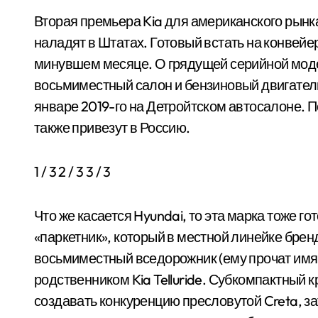
Вторая премьера Kia для американского рынка 
наладят в Штатах. Готовый встать на конвей
минувшем месяце. О грядущей серийной модел
восьмиместный салон и бензиновый двигатель V
январе 2019-го на Детройтском автосалоне.
также привезут в Россию.
1
/ 3
2
/ 3
3
/ 3
Что же касается Hyundai, то эта марка тоже г
«паркетник», который в местной линейке брен
восьмиместный вседорожник (ему прочат имя 
родственником Kia Telluride. Субкомпактный к
создавать конкуренцию пресловутой Creta, з