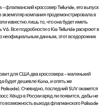
– флагманский кроссовер Telluride, его выпуск
ер экземпляр компания продемонстрировала в
и известно лишь то, что она будет иметь
6. Все подробности о Kia Telluride раскроют в
 По неофициальным данным, этот вседорожник
отовит для США два кроссовера – маленький
да будет дешевле Kona, и опять же
Palisade). Очевидно, последний SUV окажется
росс Хёндэ в России вряд ли появится, дабы не
ато возможность выхода флагманского Palisade