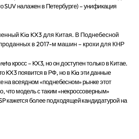
го SUV налажен в Петербурге) – унификация
ленный Kia KX3 для Китая. В Поднебесной
проданных в 2017-м машин – крохи для КНР
eta кросс – KX3, но он доступен только в Китае.
о KX3 появится в РФ, но в Kia эти данные
же на всеядном «поднебесном» рынке этот
, что модель с таким «некроссоверным»
 SP кажется более подходящей кандидатурой на