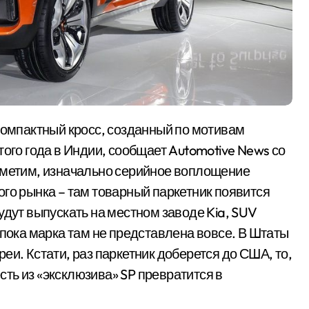
того года в Индии, сообщает Automotive News со
Отметим, изначально серийное воплощение
ого рынка – там товарный паркетник появится
удут выпускать на местном заводе Kia, SUV
 пока марка там не представлена вовсе. В Штаты
еи. Кстати, раз паркетник доберется до США, то,
есть из «эксклюзива» SP превратится в