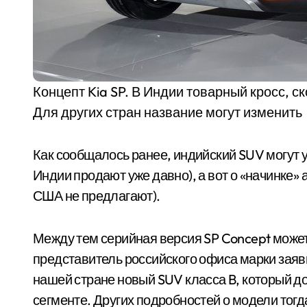
Концепт Kia SP. В Индии товарный кросс, с
Для других стран название могут изменить
Как сообщалось ранее, индийский SUV могут у
Индии продают уже давно), а вот о «начинке» 
США не предлагают).
Между тем серийная версия SP Concept может 
представитель российского офиса марки заяв
нашей стране новый SUV класса B, который д
сегменте. Других подробностей о модели тогда