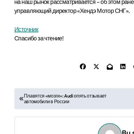
на наш рынок рассматривается – об этом ране
управляющий директор «Хендэ Мотор СНГ».
Источник
Спасибо за чтение!
Н
Плавятся «мозги»: Audi опять отзывает
автомобили в России
а
в
и
By