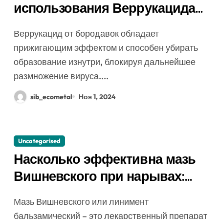
использования Веррукацида
от папиллом и бородавок
Веррукацид от бородавок обладает
прижигающим эффектом и способен убирать
образование изнутри, блокируя дальнейшее
размножение вируса....
sib_ecometal
Ноя 1, 2024
Uncategorised
Насколько эффективна мазь
Вишневского при нарывах:
методы применения
Мазь Вишневского или линимент
бальзамический – это лекарственный препарат