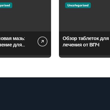
gorised
Uncategorised
овая мазь:
Обзор таблеток для
нение для
лечения от ВПЧ
ия фурункулов