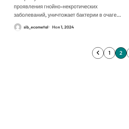
проявления гнойно-некротических
заболеваний, уничтожает бактерии в очаге...
sib_ecometal
Ноя 1, 2024
П
1
2
а
г
и
н
а
ц