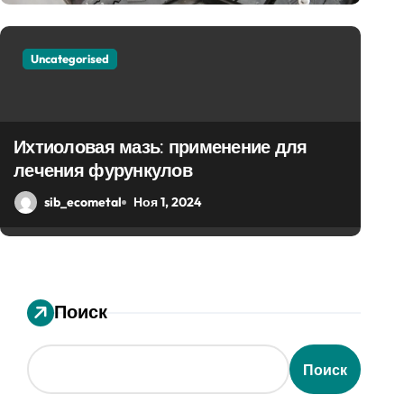
Uncategorised
Обзор таблеток для леч
Ихтиоловая мазь: применение для
лечения фурункулов
sib_ecometal
Ноя 1, 2024
sib_ecometal
Ноя 1, 2024
Поиск
Поиск