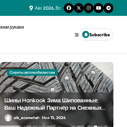
9
зму анализа кожи
Авг 2026, Вс
м сроков с социальным импульсом
оими руками
м при сенсорной перегрузке
Subscribe
овседневности
ах макроуровня
Uncategorised
Советы автомобилистам
х системах
е активации
d
Шины Hankook Зима Шипованные:
Ваш Надежный Партнёр на Снежных
е
Дорогах
sib_ecometal
Ноя 15, 2024