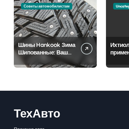
Советы автомобилистам
Uncate
Шины Hankook Зима
Ихтиол
Шипованные: Ваш
приме
Надежный Партнёр
лечен
на Снежных Дорогах
ТехАвто