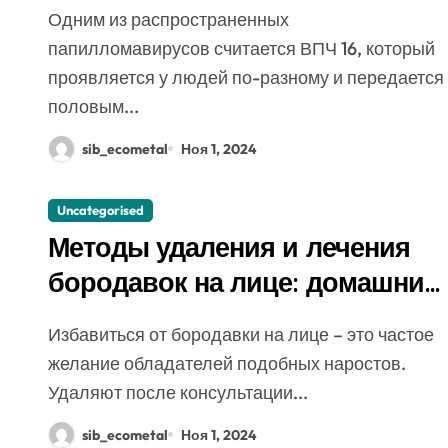
возможные осложнения
Одним из распространенных
папилломавирусов считается ВПЧ 16, который
проявляется у людей по-разному и передается
половым...
sib_ecometal
Ноя 1, 2024
Uncategorised
Методы удаления и лечения
бородавок на лице: домашние
и аптечные средства,
Избавиться от бородавки на лице – это частое
аппаратные методики
желание обладателей подобных наростов.
Удаляют после консультации...
sib_ecometal
Ноя 1, 2024