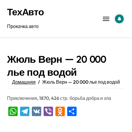
Перейти
ТехАвто
к
содержанию
Прокачка авто
Жюль Верн — 20 000
лье под водой
Домашняя
Жюль Верн — 20 000 лье под водой
Приключения, 1870, 426 стр. борьба добра и зла
WhatsApp
Telegram
VK
Viber
Odnoklassniki
Отправить