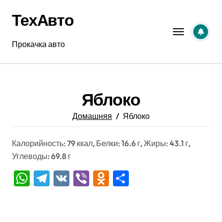
Перейти
ТехАвто
к
содержанию
Прокачка авто
Яблоко
Домашняя
Яблоко
Калорийность: 79 ккал, Белки: 16.6 г, Жиры: 43.1 г,
Углеводы: 69.8 г
WhatsApp
Telegram
VK
Viber
Odnoklassniki
Отправить