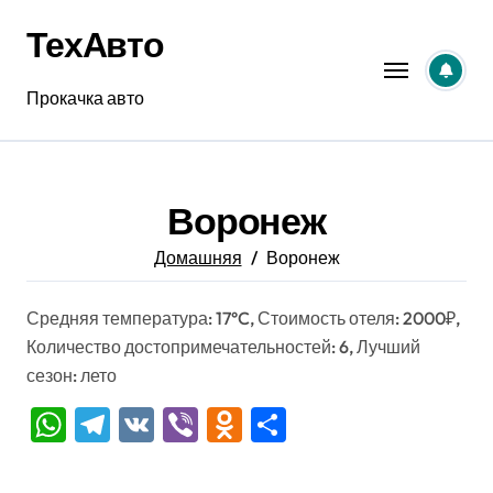
Перейти
ТехАвто
к
содержанию
Прокачка авто
Воронеж
Домашняя
Воронеж
Средняя температура: 17°C, Стоимость отеля: 2000₽,
Количество достопримечательностей: 6, Лучший
сезон: лето
WhatsApp
Telegram
VK
Viber
Odnoklassniki
Отправить