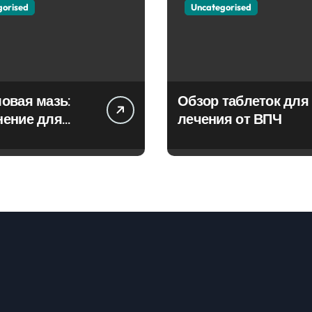
gorised
Uncategorised
овая мазь:
Обзор таблеток для
нение для
лечения от ВПЧ
ия фурункулов