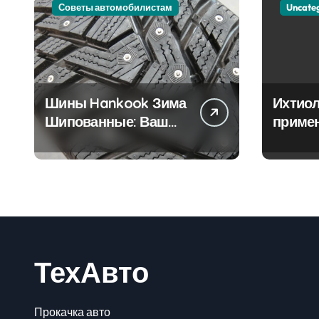
Советы автомобилистам
Uncate
Шины Hankook Зима
Ихтиол
Шипованные: Ваш
приме
Надежный Партнёр
лечен
на Снежных Дорогах
ТехАвто
Прокачка авто