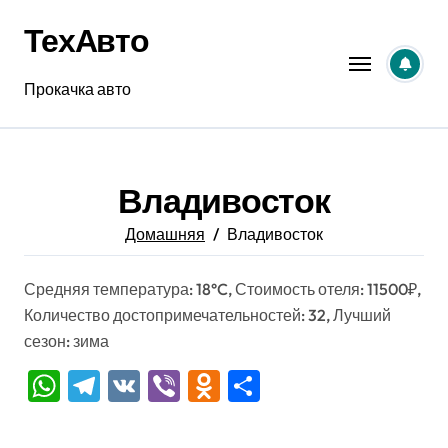
Перейти
ТехАвто
к
содержанию
Прокачка авто
Владивосток
Домашняя
Владивосток
Средняя температура: 18°C, Стоимость отеля: 11500₽,
Количество достопримечательностей: 32, Лучший
сезон: зима
WhatsApp
Telegram
VK
Viber
Odnoklassniki
Отправить