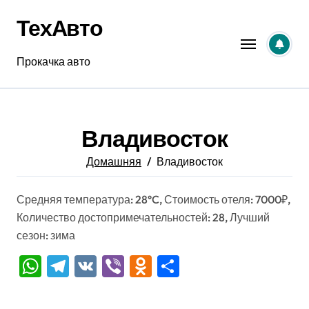
Перейти
ТехАвто
к
содержанию
Прокачка авто
Владивосток
Домашняя
Владивосток
Средняя температура: 28°C, Стоимость отеля: 7000₽,
Количество достопримечательностей: 28, Лучший
сезон: зима
WhatsApp
Telegram
VK
Viber
Odnoklassniki
Отправить