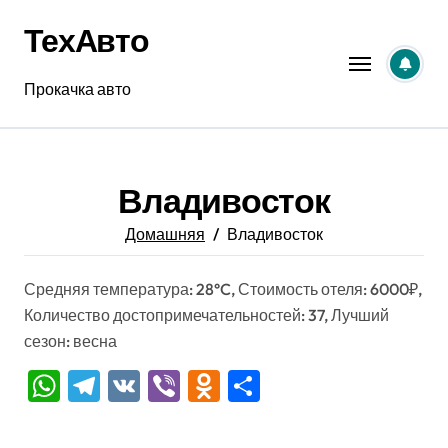
Перейти
ТехАвто
к
содержанию
Прокачка авто
Владивосток
Домашняя
Владивосток
Средняя температура: 28°C, Стоимость отеля: 6000₽,
Количество достопримечательностей: 37, Лучший
сезон: весна
WhatsApp
Telegram
VK
Viber
Odnoklassniki
Отправить