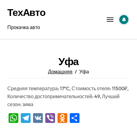
Перейти
ТехАвто
к
содержанию
Прокачка авто
Уфа
Домашняя
Уфа
Средняя температура: 17°C, Стоимость отеля: 11500₽,
Количество достопримечательностей: 49, Лучший
сезон: зима
WhatsApp
Telegram
VK
Viber
Odnoklassniki
Отправить