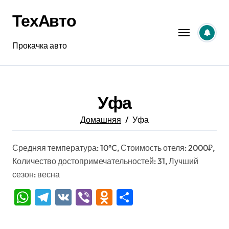
Перейти
ТехАвто
к
содержанию
Прокачка авто
Уфа
Домашняя
Уфа
Средняя температура: 10°C, Стоимость отеля: 2000₽,
Количество достопримечательностей: 31, Лучший
сезон: весна
WhatsApp
Telegram
VK
Viber
Odnoklassniki
Отправить