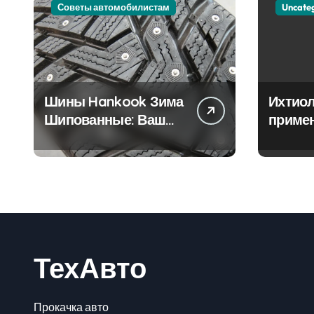
Советы автомобилистам
Uncate
Шины Hankook Зима
Ихтиол
Шипованные: Ваш
приме
Надежный Партнёр
лечен
на Снежных Дорогах
ТехАвто
Прокачка авто