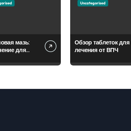
gorised
Uncategorised
овая мазь:
Обзор таблеток для
нение для
лечения от ВПЧ
ия фурункулов