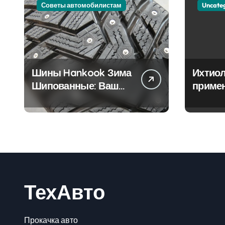
Советы автомобилистам
Uncate
Шины Hankook Зима
Ихтиол
Шипованные: Ваш
приме
Надежный Партнёр
лечен
на Снежных Дорогах
ТехАвто
Прокачка авто