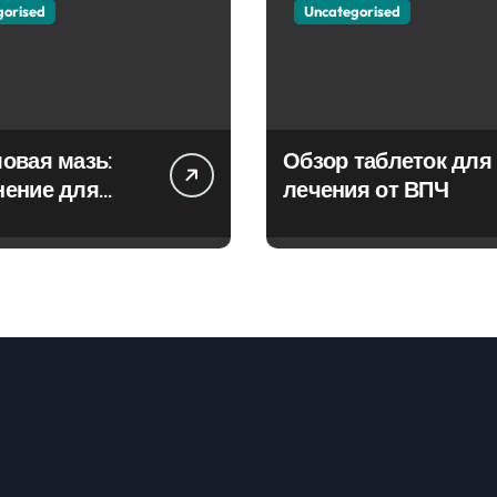
gorised
Uncategorised
овая мазь:
Обзор таблеток для
нение для
лечения от ВПЧ
ия фурункулов