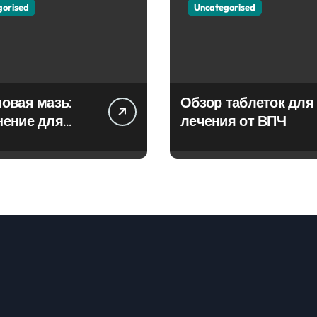
gorised
Uncategorised
овая мазь:
Обзор таблеток для
нение для
лечения от ВПЧ
ия фурункулов