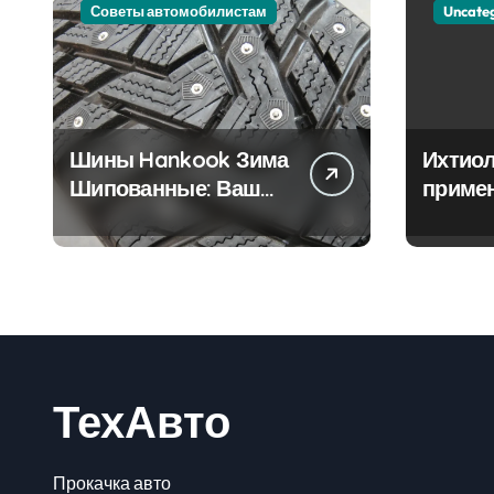
Советы автомобилистам
Uncate
Шины Hankook Зима
Ихтиол
Шипованные: Ваш
приме
Надежный Партнёр
лечен
на Снежных Дорогах
ТехАвто
Прокачка авто