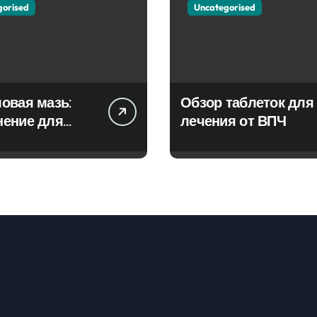
gorised
Uncategorised
овая мазь:
Обзор таблеток для
нение для
лечения от ВПЧ
ия фурункулов