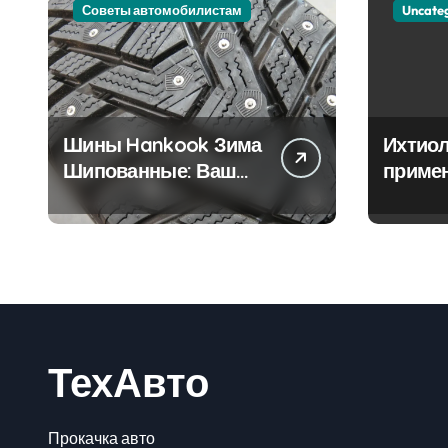
Советы автомобилистам
Uncate
Шины Hankook Зима
Ихтиол
Шипованные: Ваш
приме
Надежный Партнёр
лечен
на Снежных Дорогах
ТехАвто
Прокачка авто