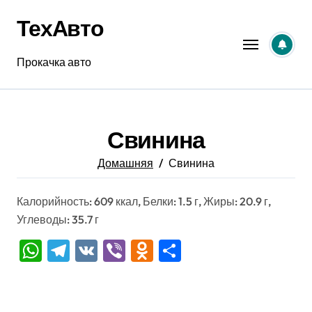
Перейти
ТехАвто
к
содержанию
Прокачка авто
Свинина
Домашняя
Свинина
Калорийность: 609 ккал, Белки: 1.5 г, Жиры: 20.9 г,
Углеводы: 35.7 г
WhatsApp
Telegram
VK
Viber
Odnoklassniki
Отправить