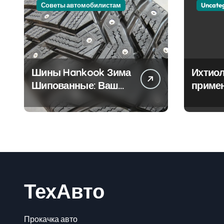
Советы автомобилистам
Uncate
Шины Hankook Зима
Ихтиол
Шипованные: Ваш
приме
Надежный Партнёр
лечен
на Снежных Дорогах
ТехАвто
Прокачка авто