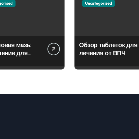
gorised
Uncategorised
овая мазь:
Обзор таблеток для
нение для
лечения от ВПЧ
ия фурункулов