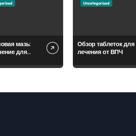
gorised
Uncategorised
овая мазь:
Обзор таблеток для
нение для
лечения от ВПЧ
ия фурункулов