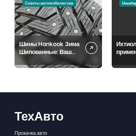
Советы автомобилистам
Uncate
Шины Hankook Зима
Ихтиол
Шипованные: Ваш
приме
Надежный Партнёр
лечен
на Снежных Дорогах
ТехАвто
Прокачка авто