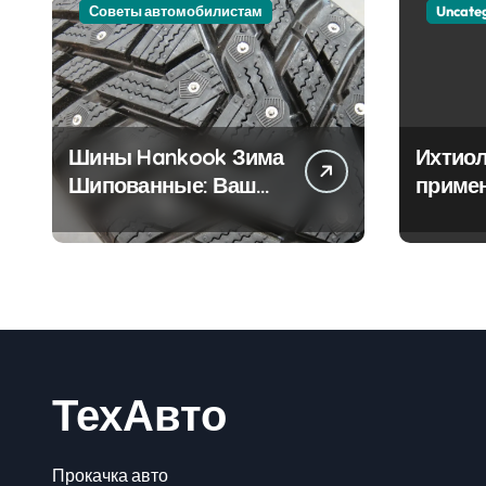
Советы автомобилистам
Uncate
Шины Hankook Зима
Ихтиол
Шипованные: Ваш
приме
Надежный Партнёр
лечен
на Снежных Дорогах
ТехАвто
Прокачка авто