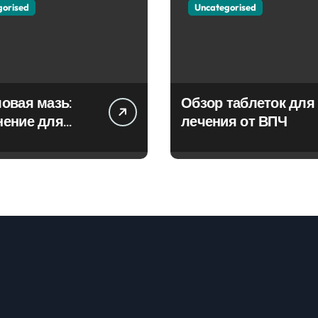
gorised
Uncategorised
овая мазь:
Обзор таблеток для
нение для
лечения от ВПЧ
ия фурункулов