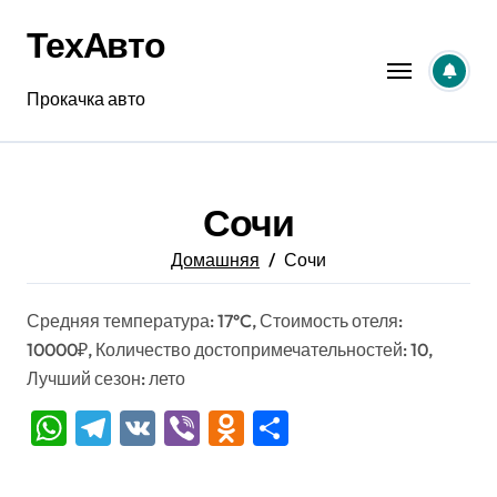
Перейти
ТехАвто
к
содержанию
Прокачка авто
Сочи
Домашняя
Сочи
Средняя температура: 17°C, Стоимость отеля:
10000₽, Количество достопримечательностей: 10,
Лучший сезон: лето
WhatsApp
Telegram
VK
Viber
Odnoklassniki
Отправить