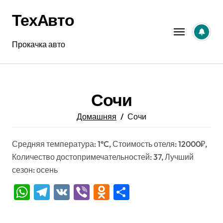
Перейти
ТехАвто
к
содержанию
Прокачка авто
Сочи
Домашняя
Сочи
Средняя температура: 1°C, Стоимость отеля: 12000₽,
Количество достопримечательностей: 37, Лучший
сезон: осень
WhatsApp
Telegram
VK
Viber
Odnoklassniki
Отправить