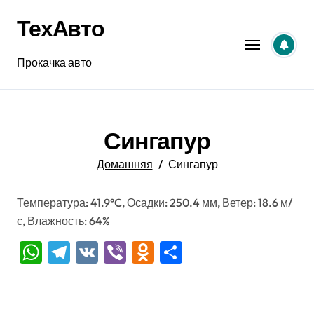
Перейти
ТехАвто
к
содержанию
Прокачка авто
Сингапур
Домашняя
Сингапур
Температура: 41.9°C, Осадки: 250.4 мм, Ветер: 18.6 м/
с, Влажность: 64%
WhatsApp
Telegram
VK
Viber
Odnoklassniki
Отправить